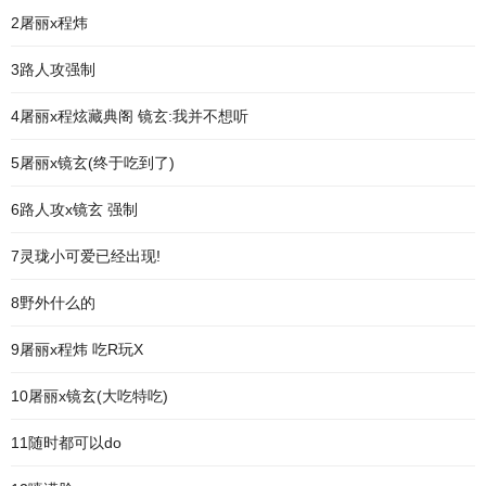
2屠丽x程炜
3路人攻强制
4屠丽x程炫藏典阁 镜玄:我并不想听
5屠丽x镜玄(终于吃到了)
6路人攻x镜玄 强制
7灵珑小可爱已经出现!
8野外什么的
9屠丽x程炜 吃R玩X
10屠丽x镜玄(大吃特吃)
11随时都可以do