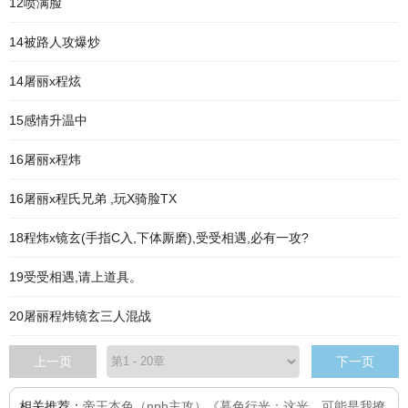
12喷满脸
14被路人攻爆炒
14屠丽x程炫
15感情升温中
16屠丽x程炜
16屠丽x程氏兄弟 ,玩X骑脸TX
18程炜x镜玄(手指C入,下体厮磨),受受相遇,必有一攻?
19受受相遇,请上道具。
20屠丽程炜镜玄三人混战
上一页
下一页
相关推荐：
帝王本色（nph主攻）
《暮色行光：这光，可能是我撩