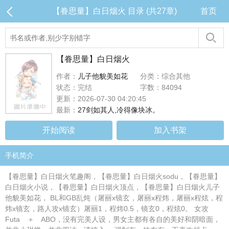
【眷思量】白日烟火 目录 (共27章)
首页
【眷思量】白日烟火
作者：
儿子他貌美如花
分类：综合其他
状态：完结
字数：84094
更新：2026-07-30 04:20:45
最新：
27剑如其人,冷得像块冰。
开始阅读
加入书架
手机简介
【眷思量】白日烟火笔趣阁，【眷思量】白日烟火sodu，【眷思量】
白日烟火小说，【眷思量】白日烟火顶点，【眷思量】白日烟火儿子
他貌美如花， BL和GB乱炖（屠丽x镜玄，屠丽x程炜，屠丽x程炫，程
炜x镜玄，路人攻x镜玄）屠丽1，程炜0.5，镜玄0，程炫0。 女攻
Futa ＋ ABO，没有完美人设，男女主都有各自的美好和阴暗面，