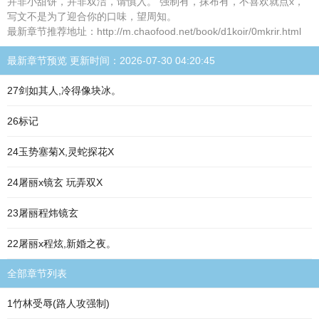
并非小甜饼，并非双洁，请慎入。 强制有，抹布有，不喜欢就点x，
写文不是为了迎合你的口味，望周知。
最新章节推荐地址：http://m.chaofood.net/book/d1koir/0mkrir.html
最新章节预览 更新时间：2026-07-30 04:20:45
27剑如其人,冷得像块冰。
26标记
24玉势塞菊X,灵蛇探花X
24屠丽x镜玄 玩弄双X
23屠丽程炜镜玄
22屠丽x程炫,新婚之夜。
全部章节列表
1竹林受辱(路人攻强制)