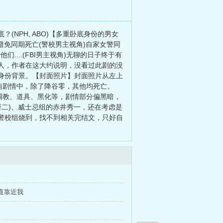
NPH, ABO)【多重卧底身份的男女
避免同期死亡(警校男主视角)自家女警同
...(FBI男主视角)无聊的日子终于有
人，作者在这大约说明，没看过此剧的没
身份背景。【封面照片】封面照片从左上
柯南剧情中，除了降谷零，其他均死亡。
、调教、道具、黑化等，剧情部分偏黑暗，
研二)、威士忌组的赤井秀一，还在考虑是
被警校组烧到，找不到相关完结文，只好自
一直靠近我