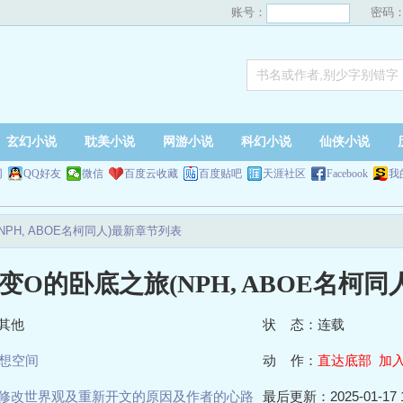
账号：
密码
玄幻小说
耽美小说
网游小说
科幻小说
仙侠小说
网
QQ好友
微信
百度云收藏
百度贴吧
天涯社区
Facebook
我
PH, ABOE名柯同人)最新章节列表
变O的卧底之旅(NPH, ABOE名柯同人
其他
状 态：连载
想空间
动 作：
直达底部
加
修改世界观及重新开文的原因及作者的心路
最后更新：2025-01-17 1