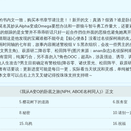
书内文一致，购买本书章节请注意！！新开的文：真酒？假酒？谁是卧底？(
名其妙从Alpha变成Omega要想办法和一群狼斗智斗勇工作量大，还要
的烦躁的是女警并不乖乖听话只好一起合作挡住外面的恶狼也避免她离开他们.
情期这是他发现的宝藏谁都不能夺走【贴心便条】没看过名侦探柯南的友
画时间轴的七年前，故事内容阐述警校组ＶＳ黑衣组织，会改一些男主的
文男主角)、萩原研二降谷零、松田阵平(图片来源：anan杂志)名侦探
如有雷同，纯属巧合，另不喜勿入?角色OOC，超高h，涉及强迫、诱导
勿人生攻击?男主目前确定有警校组(降谷零、诸伏景光、松田阵平、萩原
4:6作者有话要说：更新进度可能是每日一更，实际看当天状况和灵感，单纯
本文章可以点右上方叉叉键记得投珠珠支持支持唷～
《我从A变O的卧底之旅(NPH, ABOE名柯同人)》正文
5.樱花树下的道路
6.医务室
8.秘密
10.请别
15.乌鸦
16.祝福