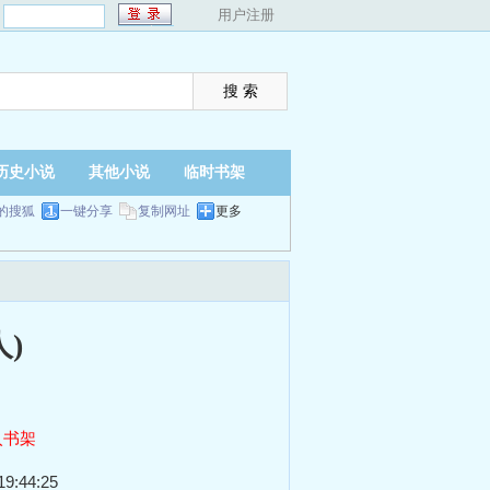
：
用户注册
历史小说
其他小说
临时书架
的搜狐
一键分享
复制网址
更多
)
入书架
9:44:25