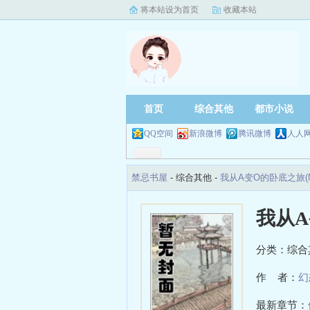
将本站设为首页
收藏本站
首页
综合其他
都市小说
QQ空间
新浪微博
腾讯微博
人人
禁忌书屋
- 综合其他 -
我从A变O的卧底之旅(N
我从A
分类：综合
作 者：
幻
最新章节：