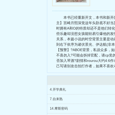
历程
本书已经重新开文，本书和新开的
主】宫崎月熙深觉这年头卧底不好当莫
时拥有A和O的特质却还不是他们转化
些乐趣却没想女孩能轻易引爆他的发
关系，本篇小说的时空背景主要是动
到右下依序为诸伏景光、伊达航(非本
【预警】?ABOE背景，私设众多，
不喜勿入?可能会拆掉官配，请cp党
否加入琴酒?剧情和rourou大约
己写请别攻击拍打作者，如果不喜欢
4.开学典礼
7.自来熟
14.摩斯密码