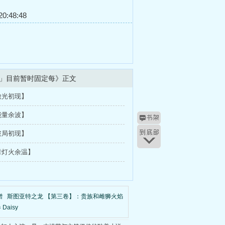
0:48:48
」目前暂时固定每》正文
微光初现】
能量余波】
破局初现】
章灯火余温】
蹭
斯图亚特之龙 【第三卷】：贵族和雌狮火焰
 Daisy