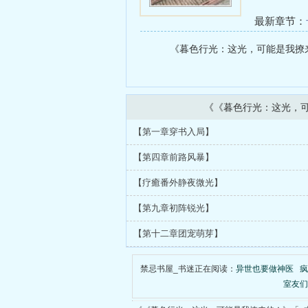
最新章节：
前连载至第
《暮色行光：这光，可能是我撩来的
新！）
《《暮色行光：这光，
【第一章穿书入局】
【第四章前路风暴】
【疗癒番外静夜微光】
【第九章初阵锐光】
【第十二章团宠萌芽】
禁忌书屋_书迷正在阅读：
异世也要做神医
疯
室友们