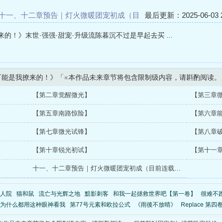
十一、十二章预告｜灯火微暖团宠初成（目
最后更新：2025-06-03 2
十章，#十一、十二章将於下周二早上8点更
！》末世·强强·甜宠·升级流陈暮沉不过是早起去买 ...
可能是我撩来的！》「※本作品未来章节将包含限制级内容，请斟酌阅读。
【第二章觉醒微光】
【第三章
【第五章南路惊险】
【第六章
【第七章微光试锋】
【第八章
【第十章锐光初试】
【第十一
十一、十二章预告｜灯火微暖团宠初成（目前连载至第十章，#十一、十二章将於下周二早上8点更新！）
人院
猫和鼠
流亡与光辉之地
黯影刺客
和我一起拯救世界吧【第一卷】
很难不
为什么都用这种眼神看我
第77号元素和欧拉公式
《雨後不放晴》
Replace 第四卷