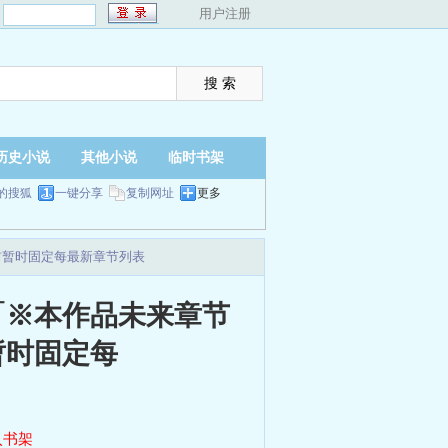
：
用户注册
历史小说
其他小说
临时书架
的搜狐
一键分享
复制网址
更多
前暂时固定每最新章节列表
「※本作品未来章节
暂时固定每
入书架