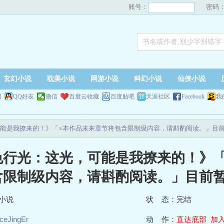
账号：
密码
玄幻小说
耽美小说
网游小说
科幻小说
仙侠小说
网
QQ好友
微信
百度云收藏
百度贴吧
天涯社区
Facebook
我
能是我撩来的！》「※本作品未来章节将包含限制级内容，请斟酌阅读。」目
色行光：这光，可能是我撩来的！》
含限制级内容，请斟酌阅读。」目前
小说
状 态：完结
iceJingEr
动 作：
直达底部
加