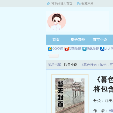
将本站设为首页
收藏本站
首页
综合其他
都市小说
QQ空间
新浪微博
腾讯微博
人人
禁忌书屋
- 耽美小说 -
《暮色行光：这光，可
《暮
将包
分类：耽美
作 者：
Al