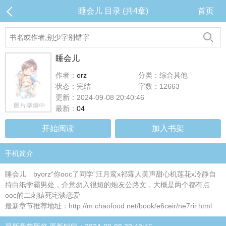
睡会儿 目录 (共4章)
首页
睡会儿
作者：
orz
分类：综合其他
状态：完结
字数：12663
更新：2024-09-08 20:40:46
最新：
04
开始阅读
加入书架
手机简介
睡会儿 byorz“你ooc了同学”汪月鸾x祁霖人美声甜心机莲花x冷静自
持白纸学霸男处，介意勿入很短的炮友公路文，大概是两个都有点
ooc的二刺猿死宅谈恋爱
最新章节推荐地址：http://m.chaofood.net/book/e6ceir/ne7rir.html