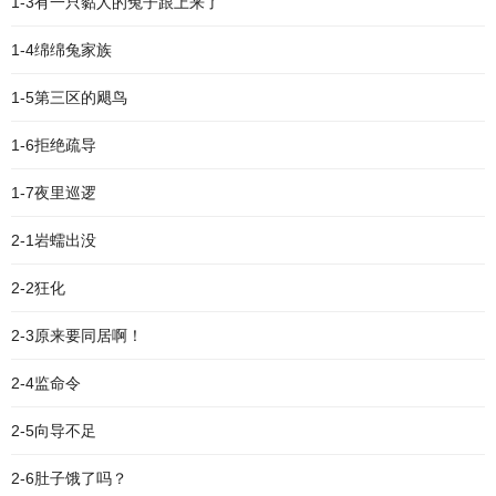
1-3有一只黏人的兔子跟上来了
1-4绵绵兔家族
1-5第三区的飓鸟
1-6拒绝疏导
1-7夜里巡逻
2-1岩蠕出没
2-2狂化
2-3原来要同居啊！
2-4监命令
2-5向导不足
2-6肚子饿了吗？