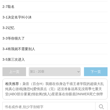
2-7取名
3-1决定名字叫小沐
3-2记忆
3-3等你很久了
3-4有我就不需要别人
3-5第三次进入
上一页
下一页
相关推荐：
枭音（百合H）
我都在你身边
千禧
王者学院的超级大乱
炖
真心游戏[微恐h]
爱情原点（完）
还没准备说再见
没雨季
七重天
堂(ABO部分要素)
情欲阁(慎入)
星星落在你眼底
DNIWER死亡倒带