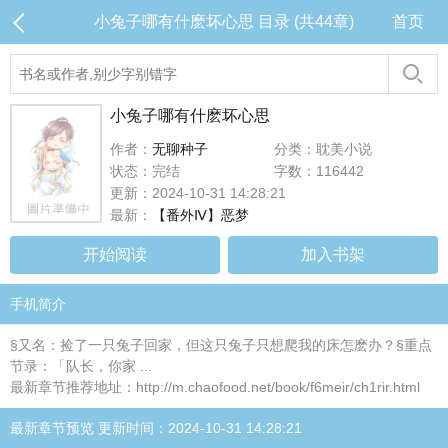
小兔子哪有什麽坏心思 目录 (共44章)
首页
小兔子哪有什麽坏心思
作者：
无聊种子
分类：耽美小说
状态：完结
字数：116442
更新：2024-10-31 14:28:21
最新：
【番外Ⅳ】恶梦
开始阅读
加入书架
手机简介
§又名：捡了一只兔子回家，但这只兔子只想爬我的床怎麽办？§重点
节录：「队长，你家 ...
最新章节推荐地址：http://m.chaofood.net/book/f6meir/ch1rir.html
最新章节预览 更新时间：2024-10-31 14:28:21