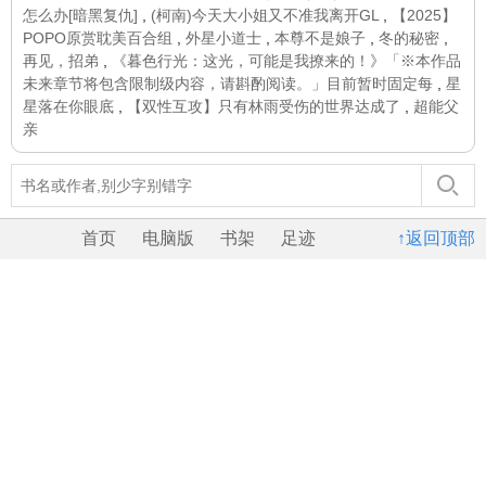
怎么办[暗黑复仇]
,
(柯南)今天大小姐又不准我离开GL
,
【2025】
POPO原赏耽美百合组
,
外星小道士
,
本尊不是娘子
,
冬的秘密
,
再见，招弟
,
《暮色行光：这光，可能是我撩来的！》「※本作品
未来章节将包含限制级内容，请斟酌阅读。」目前暂时固定每
,
星
星落在你眼底
,
【双性互攻】只有林雨受伤的世界达成了
,
超能父
亲
首页
电脑版
书架
足迹
↑返回顶部