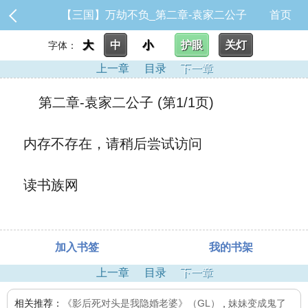
【三国】万劫不负_第二章-袁家二公子
首页
大
中
小
护眼
关灯
字体：
上一章
目录
下一章
第二章-袁家二公子 (第1/1页)
内存不存在，请稍后尝试访问
读书族网
加入书签
我的书架
上一章
目录
下一章
相关推荐：
《影后死对头是我隐婚老婆》（GL）
,
妹妹变成鬼了