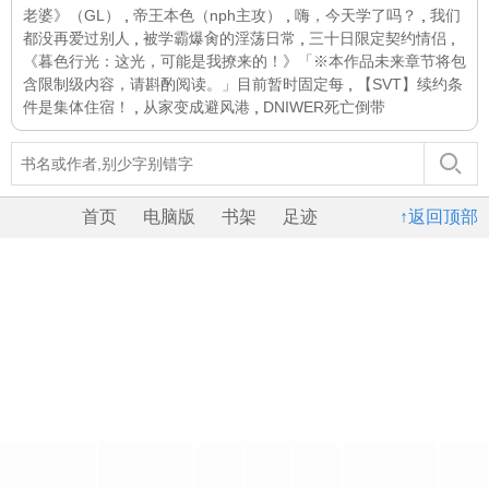
老婆》（GL）
,
帝王本色（nph主攻）
,
嗨，今天学了吗？
,
我们
都没再爱过别人
,
被学霸爆肏的淫荡日常
,
三十日限定契约情侣
,
《暮色行光：这光，可能是我撩来的！》「※本作品未来章节将包
含限制级内容，请斟酌阅读。」目前暂时固定每
,
【SVT】续约条
件是集体住宿！
,
从家变成避风港
,
DNIWER死亡倒带
首页
电脑版
书架
足迹
↑返回顶部