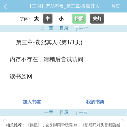
【三国】万劫不负_第三章-袁熙其人
首页
大
中
小
护眼
关灯
字体：
上一章
目录
下一章
第三章-袁熙其人 (第1/1页)
内存不存在，请稍后尝试访问
读书族网
加入书签
我的书架
上一章
目录
下一章
相关推荐：
《摘星》
,
被臭脚同学玩弄J8
,
《影后死对头是我隐婚