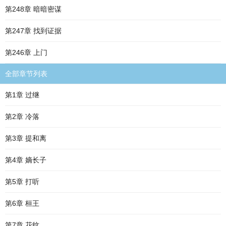
第248章 暗暗密谋
第247章 找到证据
第246章 上门
全部章节列表
第1章 过继
第2章 冷落
第3章 提和离
第4章 嫡长子
第5章 打听
第6章 桓王
第7章 花纹