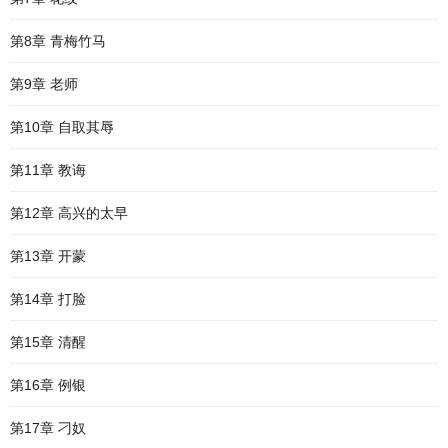
第8章 青梅竹马
第9章 老师
第10章 自取其辱
第11章 教诲
第12章 高兴的太早
第13章 开蒙
第14章 打脸
第15章 清醒
第16章 例银
第17章 刁奴