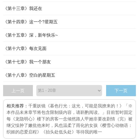
《第十三章》我还在
《第十四章》这一个?星期五
《第十五章》深，新年快乐~
《第十六章》每次见面
《第十七章》我一个朋友
《第十八章》空白的星期五
上一页
下一页
相关推荐：
千重妖镜
《暮色行光：这光，可能是我撩来的！》「※
本作品未来章节将包含限制级内容，请斟酌阅读。」目前暂时固定
每
《龙隐明心》
楼下的房客
一念倾然
路人甲她非要改剧情（完）
被
继父懆肿了嫩批
他来时，风也温柔了
雨化的女孩
《樱雪心动物语：
织姬的恋爱启程》
《抬头处低头处》
等待我的唯一