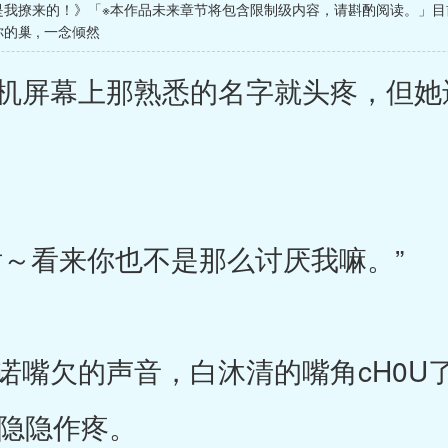
是我撩来的！》「※本作品未来章节将包含限制级内容，请斟酌阅读。」目
你的巢
,
一念倾然
屏幕上那熟悉的名字就头疼，但她
～看来你也不是那么讨厌我嘛。”
嘴欠的声音，白沐清的嘴角cH0U了
始隐隐作疼。