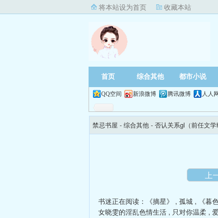
将本站设为首页
收藏本站
首页
综合其他
都市小说
QQ空间
新浪微博
腾讯微博
人人
禁忌书屋
- 综合其他 -
否认关系gl（前任文学
上
书迷正在阅读：
《摘星》
,
孤城
,
《暮
女晓雯的淫乱色情生活
,
只对你温柔
,