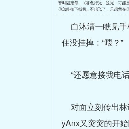
暂时固定每
,
《暮色行光：这光，可能
你怎能扣下扳机
,
不想飞了，只想留在
白沐清一瞧见手机
住没挂掉：“喂？”
“还愿意接我电话
对面立刻传出林诺
yAnx又突突的开