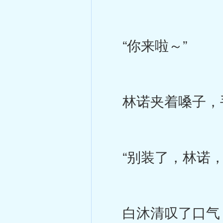
“你来啦～”
林诺夹着嗓子，
“别装了，林诺，你
白沐清叹了口气，