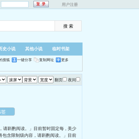
：
用户注册
历史小说
其他小说
临时书架
的搜狐
一键分享
复制网址
更多
翻页
夜间
书签
，请斟酌阅读。」目前暂时固定每
,
美少
将包含限制级内容，请斟酌阅读。」目前