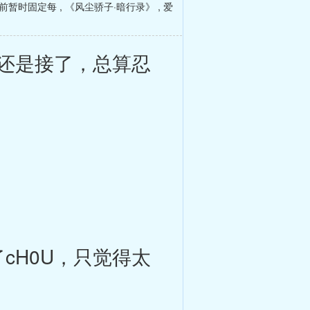
前暂时固定每
,
《风尘骄子·暗行录》
,
爱
还是接了，总算忍
cH0U，只觉得太