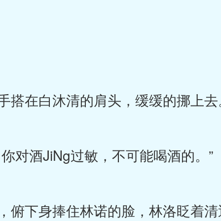
手搭在白沐清的肩头，缓缓的挪上去
对酒JiNg过敏，不可能喝酒的。”
俯下身捧住林诺的脸，林洛眨着清