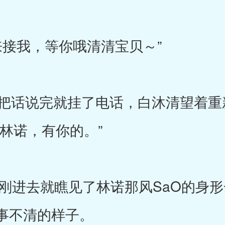
来接我，等你哦清清宝贝～”
话说完就挂了电话，白沐清望着重
林诺，有你的。”
刚进去就瞧见了林诺那风SaO的身
事不清的样子。