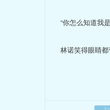
“你怎么知道我是
林诺笑得眼睛都
上