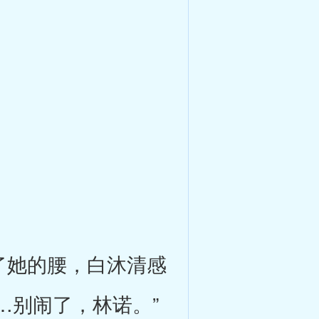
了她的腰，白沐清感
…别闹了，林诺。”