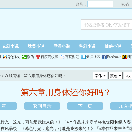
账号：
密码
玄幻小说
耽美小说
网游小说
科幻小说
仙侠小说
网
QQ好友
微信
百度云收藏
百度贴吧
天涯社区
Facebook
我
h）在线阅读
- 第六章用身体还你好吗？
第六章用身体还你好吗？
一章
返回目录
下一页
加入
色行光：这光，可能是我撩来的！》「※本作品未来章节将包含限制级内容
爱在风暴後
,
《暮色行光：这光，可能是我撩来的！》「※本作品未来章节