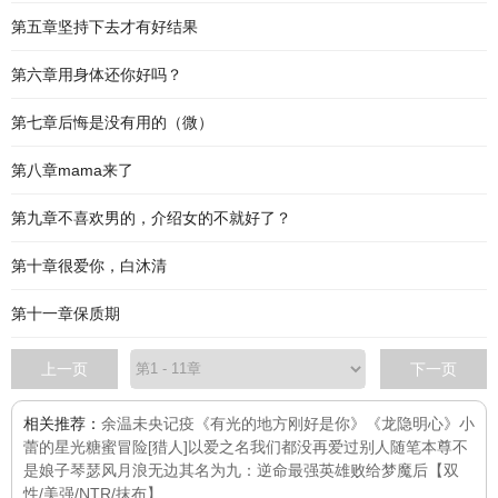
第五章坚持下去才有好结果
第六章用身体还你好吗？
第七章后悔是没有用的（微）
第八章mama来了
第九章不喜欢男的，介绍女的不就好了？
第十章很爱你，白沐清
第十一章保质期
上一页
下一页
相关推荐：
余温未央
记疫
《有光的地方刚好是你》
《龙隐明心》
小
蕾的星光糖蜜冒险
[猎人]以爱之名
我们都没再爱过别人
随笔
本尊不
是娘子
琴瑟风月浪无边
其名为九：逆命
最强英雄败给梦魔后【双
性/美强/NTR/抹布】