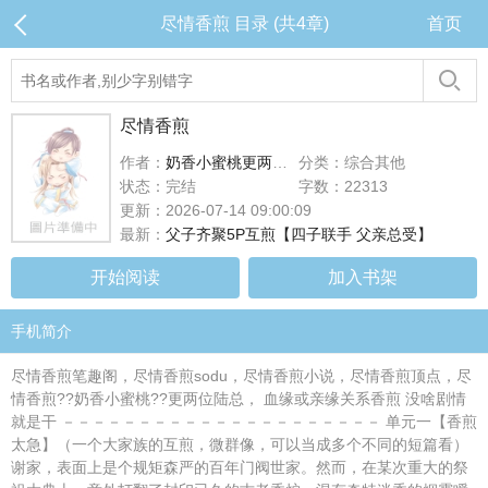
尽情香煎 目录 (共4章)
首页
尽情香煎
作者：
奶香小蜜桃更两位陆总
分类：综合其他
状态：完结
字数：22313
更新：2026-07-14 09:00:09
最新：
父子齐聚5P互煎【四子联手 父亲总受】
开始阅读
加入书架
手机简介
尽情香煎笔趣阁，尽情香煎sodu，尽情香煎小说，尽情香煎顶点，尽
情香煎??奶香小蜜桃??更两位陆总， 血缘或亲缘关系香煎 没啥剧情
就是干 －－－－－－－－－－－－－－－－－－－－－ 单元一【香煎
太急】（一个大家族的互煎，微群像，可以当成多个不同的短篇看）
谢家，表面上是个规矩森严的百年门阀世家。然而，在某次重大的祭