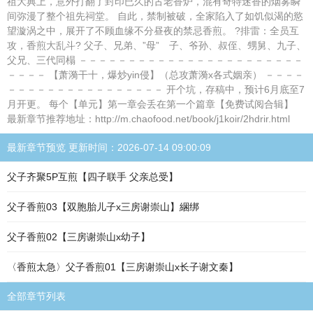
祖大典上，意外打翻了封印已久的古老香炉，混有奇特迷香的烟雾瞬
间弥漫了整个祖先祠堂。 自此，禁制被破，全家陷入了如饥似渴的慾
望漩涡之中，展开了不顾血缘不分昼夜的禁忌香煎。 ?排雷：全员互
攻，香煎大乱斗? 父子、兄弟、”母” 子、爷孙、叔侄、甥舅、九子、
父兄、三代同榻 －－－－－－－－－－－－－－－－－－－－－－－
－－－－ 【萧漪干十，爆炒yin侵】（总攻萧漪x各式姻亲） －－－－
－－－－－－－－－－－－－－－－ 开个坑，存稿中，预计6月底至7
月开更。 每个【单元】第一章会丢在第一个篇章【免费试阅合辑】
最新章节推荐地址：http://m.chaofood.net/book/j1koir/2hdrir.html
最新章节预览 更新时间：2026-07-14 09:00:09
父子齐聚5P互煎【四子联手 父亲总受】
父子香煎03【双胞胎儿子x三房谢崇山】綑绑
父子香煎02【三房谢崇山x幼子】
〈香煎太急〉父子香煎01【三房谢崇山x长子谢文秦】
全部章节列表