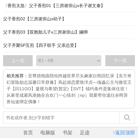
〈香煎太急〉父子香煎01【三房谢崇山x长子谢文秦】
父子香煎02【三房谢崇山x幼子】
父子香煎03【双胞胎儿子x三房谢崇山】綑绑
父子齐聚5P互煎【四子联手 父亲总受】
上一页
下一页
相关推荐：
至尊猎艳路
陪你跨越世界尽头
麻家白熊回忆录【东方奇
幻冒险励志温馨日常群像】
风起就恋爱
致洋贞—傀儡公主与微笑王
子
【闪11GO】凝视与希望(暂定)
【SVT】续约条件是集体住宿！
从家变成避风港
她在合欢门一心练剑［np］
我要带你逃往余晖
异
兽仙途
绑定偶像！
首页
电脑版
书架
足迹
↑返回顶部