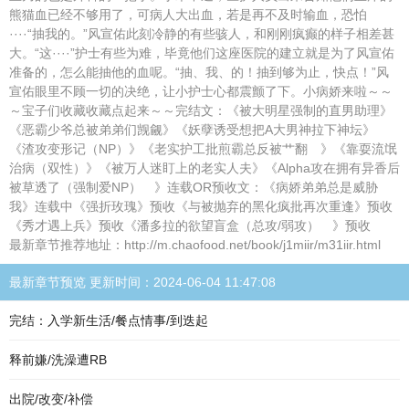
熊猫血已经不够用了，可病人大出血，若是再不及时输血，恐怕
····“抽我的。”风宣佑此刻冷静的有些骇人，和刚刚疯癫的样子相差甚
大。“这····”护士有些为难，毕竟他们这座医院的建立就是为了风宣佑
准备的，怎么能抽他的血呢。“抽、我、的！抽到够为止，快点！”风
宣佑眼里不顾一切的决绝，让小护士心都震颤了下。小病娇来啦～～
～宝子们收藏收藏点起来～～完结文：《被大明星强制的直男助理》
《恶霸少爷总被弟弟们觊觎》《妖孽诱受想把A大男神拉下神坛》
《渣攻变形记（NP）》《老实护工批煎霸总反被艹翻 》《靠耍流氓
治病（双性）》《被万人迷盯上的老实人夫》《Alpha攻在拥有异香后
被草透了（强制爱NP） 》连载OR预收文：《病娇弟弟总是威胁
我》连载中《强折玫瑰》预收《与被抛弃的黑化疯批再次重逢》预收
《秀才遇上兵》预收《潘多拉的欲望盲盒（总攻/弱攻） 》预收
最新章节推荐地址：http://m.chaofood.net/book/j1miir/m31iir.html
最新章节预览 更新时间：2024-06-04 11:47:08
完结：入学新生活/餐点情事/到迭起
释前嫌/洗澡遭RB
出院/改变/补偿