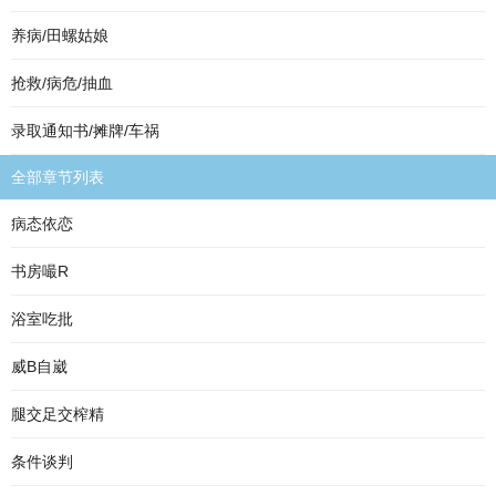
养病/田螺姑娘
抢救/病危/抽血
录取通知书/摊牌/车祸
全部章节列表
病态依恋
书房嘬R
浴室吃批
威B自崴
腿交足交榨精
条件谈判