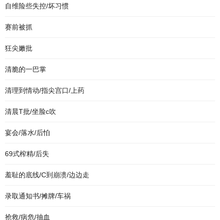
自维险些失控/坏习惯
赛前被抓
狂尖嫩批
清脆的一巴掌
清理到情动/指尖宫口/上药
清晨T批/坐脸c吹
宴会/落水/后怕
69式榨精/后失
羞耻的底线/C到崩溃/边边走
录取通知书/摊牌/车祸
抢救/病危/抽血