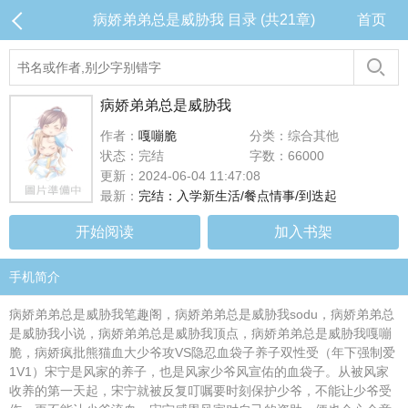
病娇弟弟总是威胁我 目录 (共21章)
首页
病娇弟弟总是威胁我
作者：
嘎嘣脆
分类：综合其他
状态：完结
字数：66000
更新：2024-06-04 11:47:08
最新：
完结：入学新生活/餐点情事/到迭起
开始阅读
加入书架
手机简介
病娇弟弟总是威胁我笔趣阁，病娇弟弟总是威胁我sodu，病娇弟弟总
是威胁我小说，病娇弟弟总是威胁我顶点，病娇弟弟总是威胁我嘎嘣
脆，病娇疯批熊猫血大少爷攻VS隐忍血袋子养子双性受（年下强制爱
1V1）宋宁是风家的养子，也是风家少爷风宣佑的血袋子。从被风家
收养的第一天起，宋宁就被反复叮嘱要时刻保护少爷，不能让少爷受