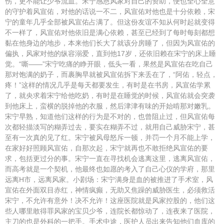
伤，更不能让少爷流血。宋宁感恩风家对自己的资助，便也全心全意
的守护着风宣佑，对他的话说一不二，风宣佑对他也是十分依赖，宋
宁的童年几乎全部被风宣佑占满了。但这份友谊不知从何时起就变得
不一样了，风宣佑对他依旧是满心依赖，甚至已经到了每时每刻都想
黏在他身边的地步，本来他们长大了就该分房睡了，但因为风宣佑的
偏执，风家对他的纵容溺爱，直到他17岁，还依旧赖在宋宁的床上睡
觉。“嘶——”宋宁吃痛的睁开眼，低头一看，果然是风宣佑在吃自己
那对饱满的奶子，而裹胸早就被风宣佑拆下来丢在了，“阿佑，轻点，
疼！”这样的情况几乎是每天都要发生，有时是在书房，风宣佑学累
了，就央求着宋宁给他吃奶，有时是在睡觉的时候，风宣佑就会突袭
到他床上，蛮横的脱掉他的衣服，然后津津有味的开始啃那对嫩乳。
宋宁早熟，知道他们这样的行为是不对的，也曾阻止过，但风宣佑每
次都轻描淡写的糊弄过去，要实在糊弄不过，就用自己威胁宋宁，甚
至有一次真的见了红。宋宁被风母怒斥一顿，并罚一个月不能上学，
在家好好照顾风宣佑，自那次起，宋宁就再也不敢拒绝风宣佑的要
求，包括更过分的事。宋宁一直在寻找机会逃离这里，逃离风宣佑，
而高考就是一个契机，他最终也如愿的考入了自己心仪的学府，那里
远离H市，远离风家。小剧场：宋宁满身是血的被推进了手术室，风
宣佑在外面双目赤红，神情疯癫，无助又焦躁的威胁医生，必须救活
宋宁，不允许有意外！决不允许！这座医院就是风家控股的，他们这
些人哪里敢得罪风家的宝贝少爷，连院长都惊动了，连夜来了医院，
主刀的也是外科的一把手。手术中途，医护人员出来告知他们血库的