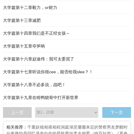
大学篇第十二章毅力，or财力
大学篇第十三章减肥
大学篇第十四章我们是不正经女孩～
大学篇第十五章夺笋呐
大学篇第十六章赵迪伟：我可太委屈了
大学篇第十七章听说你很cee，能否给我slee？！
大学篇第十八章不必多说，战吧！
大学篇第十九章在啃鸭锁骨中打开新世界
上一页
下一页
相关推荐：
千重妖镜
相甫相程
洞庭湖灵
珊珊来迟的警察男友
梦醒时
分
卑微炉鼎回忆录
奔向你的星眸
男妓李水
偏爱（纯百短篇）
《暮色