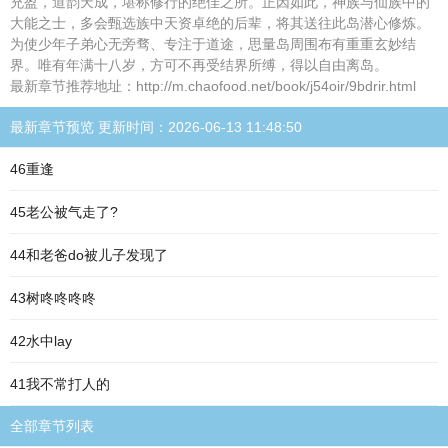
充盈，道韵天成，堪称修行的绝佳之所。正因如此，神族与仙族中的
大能之士，多会甄选族中天资卓绝的后辈，将其送往此岛潜心修炼。
为使少年子弟心无旁骛、专注于道途，思量岛周围布有重重玄妙结
界。唯有年满十八岁，方可不再受结界所缚，得以自由离岛。
最新章节推荐地址：http://m.chaofood.net/book/j54oir/9bdrir.html
最新章节预览 更新时间：2026-06-13 11:48:50
46重逢
45老公被气走了?
44和老爸do被儿子发现了
43树咚咚咚咚
42水中lay
41我不常打人的
全部章节列表