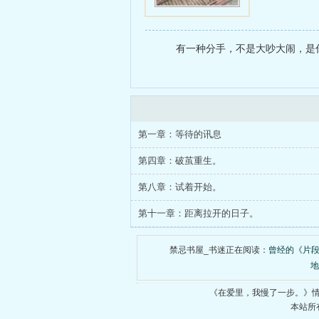
有一种分手，不是大吵大闹，是你
第一章：等待的讯息
第四章：破茧重生。
第八章：试着开始。
第十一章：距离拉开的日子。
禁忌书屋_书迷正在阅读：
曾经的《片
地
《在爱里，我慢了一步。》
本站所