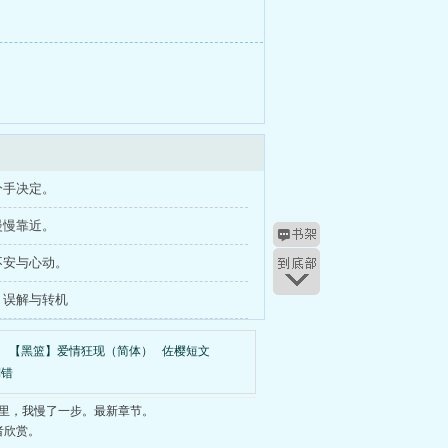
分手决定。
慢慢靠近。
不安与心动。
：误解与转机
【黑篮】爱情狂现（简体）
佐樱短文
倒错
里，我慢了一步。最新章节。
者欣赏。