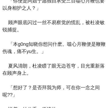
「你便是阿姐宁愿独自承受三百噬心月鞭也要
以身相护之人？」
顾声眼底闪过一丝不易察觉的慌乱，被杜凌敏
锐捕捉。
「本g0ng知晓你想问什麽。噬心月鞭便是鞭鞭
伤魂，痛不yu生。」
夏风清朗，杜凌瞟了眼无边苍穹，目光重新落
在顾声身上。
「想好了？是否拜我为师，可在你一念之间
呢??」