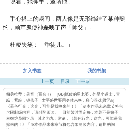
说着，她伸手，邀请他。
手心搭上的瞬间，两人像是无形缔结了某种契
约，顾声鬼使神差唤了声「师父」。
杜凌失笑：「乖徒儿。」
加入书签
我的书架
上一页
目录
下一章
相关推荐：
枭音（百合H）
,
[GB]抵债的男老婆
,
外星小道士
,
青
蛾．紫蛇．银燕子
,
太平盛世要用身体来换
,
真心游戏[微恐h]
,
《暮色行光：这光，可能是我撩来的！》「※本作品未来章节将包
含限制级内容，请斟酌阅读。」目前暂时固定每
,
本尊不是娘子
,
卑微炉鼎回忆录
,
其名为九：逆命
,
《暮色行光：这光，可能是我
撩来的！》「※本作品未来章节将包含限制级内容，请斟酌阅