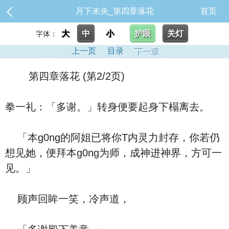
月下未央_第四章落花
首页
大
中
小
护眼
关灯
字体：
上一页
目录
下一章
第四章落花 (第2/2页)
拳一礼：「多谢。」转身便要起身下榻离去。
「本g0ng的阿姐已将你T内灵力封存，你若仍
想见她，便拜本g0ng为师，成神进神界，方可一
见。」
顾声回眸一笑，冷声道，