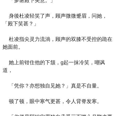
「多谢殿下美意。」
身後杜凌轻笑了声，顾声微微蹙眉，问她，
「殿下笑甚？」
杜凌指尖灵力流淌，顾声的双膝不受控的跪在
她面前。
她上前钳住他的下颔，g起一抹冷笑，嘲讽
道，
「凭你？亦想独自见她？」真是不自量。
顿了顿，眼中寒气更甚，令人背脊发寒。