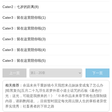
Cater2：七岁的距离(8)
Cater3：留在这里陪你啦(1)
Cater3：留在这里陪你啦(2)
Cater3：留在这里陪你啦(3)
Cater3：留在这里陪你啦(4)
Cater3：留在这里陪你啦(5)
上一页
下一页
相关推荐：
余温未央
千重妖镜
今天我想来点
妹妹变成鬼了怎么办
[暗黑复仇]
五月二十九
浮生若梦
外星小道士
诅咒的石板
《暮色行
光：这光，可能是我撩来的！》「※本作品未来章节将包含限制级
内容，请斟酌阅读。」目前暂时固定每
光雨云隙
人生的掌权者
异世
界实境秀：社畜勇者的下班之路