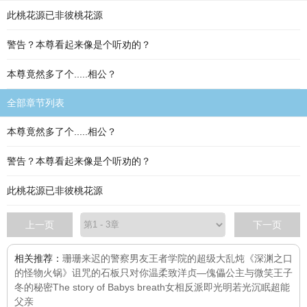
此桃花源已非彼桃花源
警告？本尊看起来像是个听劝的？
本尊竟然多了个.....相公？
全部章节列表
本尊竟然多了个.....相公？
警告？本尊看起来像是个听劝的？
此桃花源已非彼桃花源
上一页
下一页
相关推荐：
珊珊来迟的警察男友
王者学院的超级大乱炖
《深渊之口
的怪物火锅》
诅咒的石板
只对你温柔
致洋贞—傀儡公主与微笑王子
冬的秘密
The story of Babys breath
女相
反派即光明
若光沉眠
超能
父亲