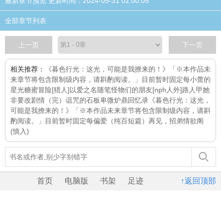
最新章节预览 更新时间：2024-05-31 02:00:05
全部章节列表
上一页
下一页
相关推荐：
《暮色行光：这光，可能是我撩来的！》「※本作品未
来章节将包含限制级内容，请斟酌阅读。」目前暂时固定每
小蕾的
星光糖蜜冒险
[猎人]以爱之名
随笔
怪物们的朋友[nph人外]
路人甲她
非要改剧情（完）
诅咒的石板
卑微炉鼎回忆录
《暮色行光：这光，
可能是我撩来的！》「※本作品未来章节将包含限制级内容，请斟
酌阅读。」目前暂时固定每
偏爱（纯百短篇）
再见，招弟
情欲阁
(慎入)
首页
电脑版
书架
足迹
↑返回顶部