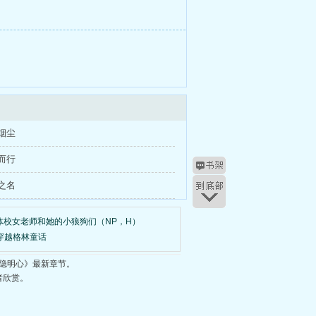
台烟尘
雾而行
读之名
体校女老师和她的小狼狗们（NP，H）
穿越格林童话
隐明心》最新章节。
者欣赏。