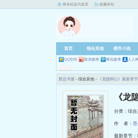
将本站设为首页
收藏本站
首页
综合其他
都市小说
QQ空间
新浪微博
腾讯微博
人人
禁忌书屋
- 综合其他 -
《龙隐明心》最新章节
《龙
分类：综合
作 者：
墨
最新章节：