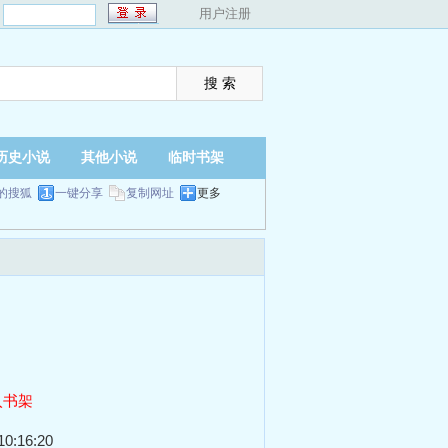
：
用户注册
历史小说
其他小说
临时书架
的搜狐
一键分享
复制网址
更多
入书架
0:16:20