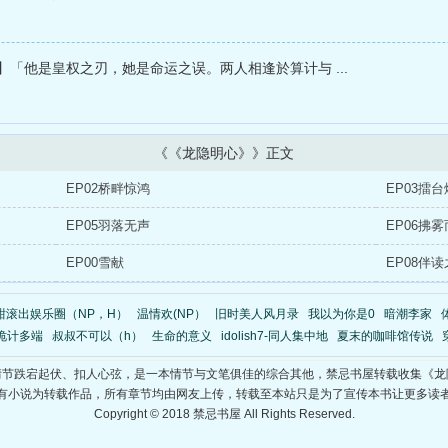
】「他是皇权之刃，她是命运之误。两人相逢於算计与 ...
《《龙隐明心》》正文
EP02桥畔惊鸿
EP03擂
EP05羽落无声
EP06拂
EP00雪献
EP08伴
白甜滚出娱乐圈（NP，H）
温情欢(NP）
旧时美人风月录
我以为你是0
暗潮李家
诡计多端
叔叔不可以（h）
生命的意义
idolish7-同人集中地
夏末的咖啡馆传说
情节跌宕起伏、扣人心弦，是一本情节与文笔俱佳的综合其他，禁忌书屋转载收集《龙
有小说为转载作品，所有章节均由网友上传，转载至本站只是为了宣传本书让更多读
Copyright © 2018 禁忌书屋 All Rights Reserved.