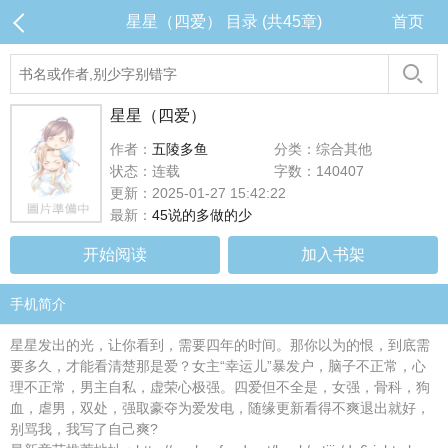
星星（四爱） 目录 (共45章)
首页
星星（四爱）
作者：
五陵多鱼
分类：综合其他
状态：连载
字数：140407
更新：2025-01-27 15:42:22
最新：
45说的多做的少
开始阅读
加入书架
手机简介
星星发出的光，让你看到，需要四年的时间。那你以为的恨，到底需
要多久，才能看清楚那是爱？女主“幸运儿”暴发户，脑子不正常，心
理不正常，男主自私，虚荣心极强。四爱但不全是，女强，骨科，狗
血，虐男，双处，强取豪夺为爱发电，随缘更新看得不爽退出就好，
别骂我，我写了自己爽?