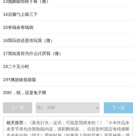
13抛媚眼给瞎子看（微）
14后脑勺上敲三下
15有钱命有钱病
16我玩你还是你玩我（微）
17我知道你为什么讨厌我（微）
18二十五小时
19Y擒故纵低级版
20针，线，还是兔子脚
上一页
下一页
相关推荐：
《暮色行光：这光，可能是我撩来的！》「※本作品未
来章节将包含限制级内容，请斟酌阅读。」目前暂时固定每
情难断
岁岁有今朝［甜文］
爱的时差
《如果跟上我的节奏》
邪恶神豪：调