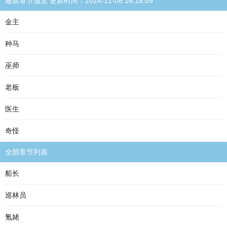
最新章节预览 更新时间：2024-12-08 16:18:09
金主
种马
巫师
老板
医生
奇怪
全部章节列表
船长
巡林员
氪姥