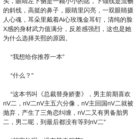
头，眼睛左下侧是一颗小小的痣，下颌线是流畅
的斜线，高挺的鼻子，眼睛里闪亮，一双眼睛摄
人心魂，耳朵里戴着Ai心玫瑰金耳钉，清纯的脸
X感的身材武力值满分，反差感强烈，这也是她
为什么选择关熙的原因。
“我想给你推荐一本”
“什么？”
“这本书叫《总裁替身娇妻》，男主前期喜欢
nV二，nV二nV主五六分像，nV主回国nV二就被
抛弃，产生了三角恋纠缠，nV二又有男备胎男
二，男二呢，到最后都没有等到nV二”