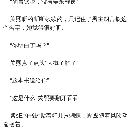
“胡言钦呢，没有等来程茵”
关熙听的断断续续的，只记住了男主胡言钦这
个名字，她觉得很好听。
“你明白了吗？”
关熙点了点头“大概了解了”
“这本书送给你”
“这是什么”关熙要翻开看看
紫sE的书封贴着好几只蝴蝶，蝴蝶随着风吹动
摇摆着。