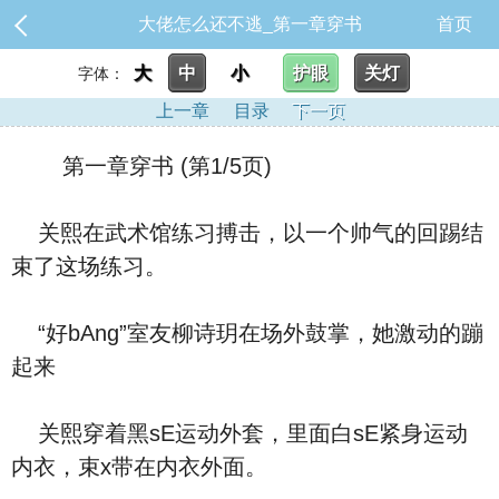
大佬怎么还不逃_第一章穿书
首页
大
中
小
护眼
关灯
字体：
上一章
目录
下一页
第一章穿书 (第1/5页)
关熙在武术馆练习搏击，以一个帅气的回踢结
束了这场练习。
“好bAng”室友柳诗玥在场外鼓掌，她激动的蹦
起来
关熙穿着黑sE运动外套，里面白sE紧身运动
内衣，束x带在内衣外面。