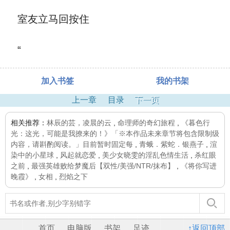
室友立马回按住
“
加入书签
我的书架
上一章
目录
下一页
相关推荐：
林辰的芸，凌晨的云
,
命理师的奇幻旅程
,
《暮色行
光：这光，可能是我撩来的！》「※本作品未来章节将包含限制级
内容，请斟酌阅读。」目前暂时固定每
,
青蛾．紫蛇．银燕子
,
渲
染中的小星球
,
风起就恋爱
,
美少女晓雯的淫乱色情生活
,
杀红眼
之前
,
最强英雄败给梦魔后【双性/美强/NTR/抹布】
,
《将你写进
晚霞》
,
女相
,
烈焰之下
首页
电脑版
书架
足迹
↑返回顶部