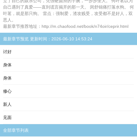
立了自己的娱乐公司，凭强硬圆滑的手腕，一步步坐大。 何叶茗以为
自己遇到了真爱——直到谎言揭开的那一天。 闵舒锦痛打落水狗。 何
叶茗，就是那只狗。 雷点：强制爱，渣攻贱受，攻受都不是好人，双
恶人。
最新章节推荐地址：http://m.chaofood.net/book/n74oir/ceprir.html
最新章节预览 更新时间：2026-06-10 14:53:24
讨好
身体
身体
修心
新人
见面
全部章节列表