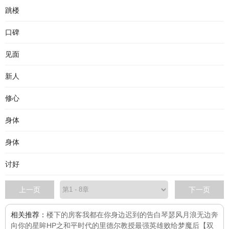
跳楼
口碑
见面
新人
修心
身体
身体
讨好
上一页
下一页
相关推荐：
楼下的房客
我都在你身边
迟到的告白
琴瑟风月浪无边
奔
向你的星眸
HP之和平时代的里德尔教授
最强英雄败给梦魔后【双