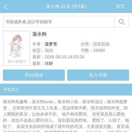
落水狗 目录 (共8章)
首页
落水狗
作者：
菠萝堡
分类：综合其他
状态：完结
字数：26093
更新：2026-06-10 14:53:24
最新：
讨好
开始阅读
加入书架
手机简介
落水狗笔趣阁，落水狗sodu，落水狗小说，落水狗顶点，落水狗菠萝
堡， 大明星何叶茗天天上头条，花边绯闻不断。得天独厚的外形，加
上耀眼的星光，让他来者不拒。 他不相信爱情。 没有谁是真心爱他
的，他也不会真心爱任何人。 直到遇见闵舒锦。 爱给了。人给了。钱
给了。 寂寂无名的闵舒锦成了最年轻的导演，大奖揽获无数。 甚至成