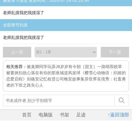
最新章节预览 更新时间：2024-07-16 02:25:54
老师乱摸我把我摸湿了
全部章节列表
老师乱摸我把我摸湿了
上一页
下一页
相关推荐：
被臭脚同学玩弄J8
岁岁有今朝［甜文］
一路晴雨
校草
被要挟扣批
心落在有你的那座城
逆风发球
《樱雪心动物语：织姬的
恋爱启程》
别殇安
记忆租赁公司
晚安故事集
异世界实境秀：社畜勇
者的下班之路
失心人
首页
电脑版
书架
足迹
↑返回顶部