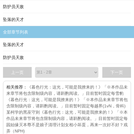
防护员天敌
坠落的天才
全部章节列表
坠落的天才
防护员天敌
上一页
下一页
相关推荐：
《暮色行光：这光，可能是我撩来的！》「※本作品未
来章节将包含限制级内容，请斟酌阅读。」目前暂时固定每
雪豹
《暮色行光：这光，可能是我撩来的！》「※本作品未来章节将包
含限制级内容，请斟酌阅读。」目前暂时固定每
越界(1vN，骨科)
某柯学的黑巫守则
《暮色行光：这光，可能是我撩来的！》「※本
作品未来章节将包含限制级内容，请斟酌阅读。」目前暂时固定每
园始缘灭
本尊不是娘子
清理计划
女相
小坏蛋，再来一次好不好？
戏
弄（NPH)