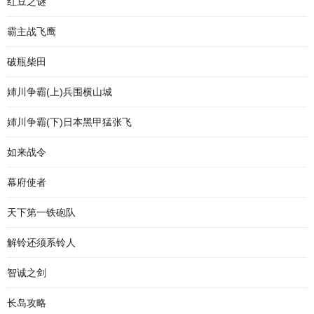
红豆之谜
霸主战飞鹰
破瓶柴田
姉川争霸(上)兵围横山城
姉川争霸(下)日本黑甲猛张飞
如来战令
幕府使者
天下第一铁砲队
解铃还须系铃人
智诚之剑
长岛攻略