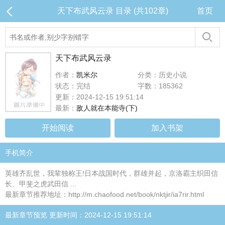
天下布武风云录 目录 (共102章)
首页
天下布武风云录
作者：
凯米尔
分类：历史小说
状态：完结
字数：185362
更新：2024-12-15 19:51:14
最新：
敌人就在本能寺(下)
开始阅读
加入书架
手机简介
英雄齐乱世，我辈独称王!日本战国时代，群雄并起，京洛霸主织田信
长、甲斐之虎武田信 ...
最新章节推荐地址：http://m.chaofood.net/book/nktjir/ia7rir.html
最新章节预览 更新时间：2024-12-15 19:51:14