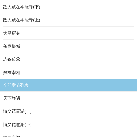
敌人就在本能寺(下)
敌人就在本能寺(上)
天皇密令
茶壶换城
赤备传承
黑衣宰相
全部章节列表
天下静谧
情义琵琶湖(上)
情义琵琶湖(下)