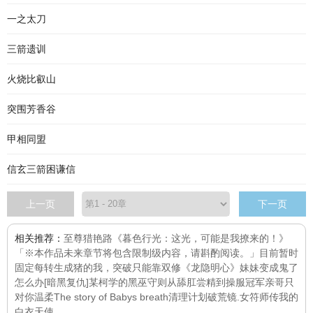
一之太刀
三箭遗训
火烧比叡山
突围芳香谷
甲相同盟
信玄三箭困谦信
上一页
下一页
相关推荐：
至尊猎艳路
《暮色行光：这光，可能是我撩来的！》
「※本作品未来章节将包含限制级内容，请斟酌阅读。」目前暂时
固定每
转生成猪的我，突破只能靠双修
《龙隐明心》
妹妹变成鬼了
怎么办[暗黑复仇]
某柯学的黑巫守则
从舔肛尝精到操服冠军亲哥
只
对你温柔
The story of Babys breath
清理计划
破荒镜.女符师传
我的
白衣天使