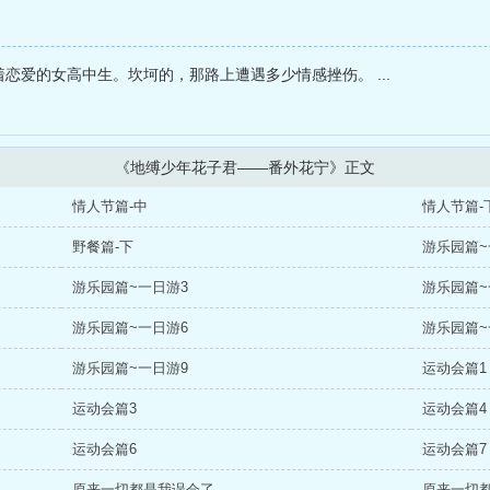
着恋爱的女高中生。坎坷的，那路上遭遇多少情感挫伤。 ...
《地缚少年花子君——番外花宁》正文
情人节篇-中
情人节篇-
野餐篇-下
游乐园篇~
游乐园篇~一日游3
游乐园篇~
游乐园篇~一日游6
游乐园篇~
游乐园篇~一日游9
运动会篇1
运动会篇3
运动会篇4
运动会篇6
运动会篇7
原来一切都是我误会了
原来一切