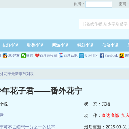
账号：
密码
玄幻小说
耽美小说
网游小说
科幻小说
仙侠小说
网
QQ好友
微信
百度云收藏
百度贴吧
天涯社区
Facebook
我
外花宁最新章节列表
少年花子君——番外花宁
小说
状 态：完结
尹
动 作：
直达底部
加
宁可不去细想十分之一的机率
最后更新：2025-03-31 1