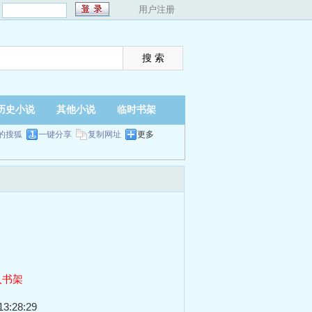
：
用户注册
历史小说
其他小说
临时书架
的搜狐
一键分享
复制网址
更多
入书架
3:28:29