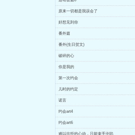
原来一切都是我误会了
好想见到你
番外篇
番外(生日贺文)
破碎的心
你是我的
第一次约会
儿时的约定
诺言
约会art4
约会art6
难以抗拒的心动，只能束手沦陷