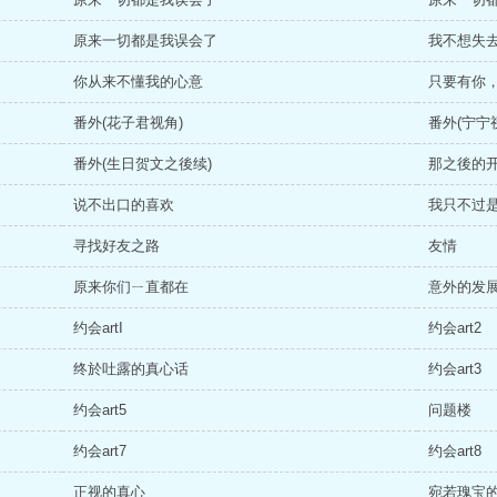
原来一切都是我误会了
我不想失
你从来不懂我的心意
只要有你
番外(花子君视角)
番外(宁宁
番外(生日贺文之後续)
那之後的
说不出口的喜欢
我只不过
寻找好友之路
友情
原来你们ㄧ直都在
意外的发
约会artI
约会art2
终於吐露的真心话
约会art3
约会art5
问题楼
约会art7
约会art8
正视的真心
宛若瑰宝