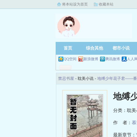
将本站设为首页
收藏本站
首页
综合其他
都市小说
QQ空间
新浪微博
腾讯微博
人人
禁忌书屋
- 耽美小说 -
地缚少年花子君——番
地缚
分类：耽美
作 者：
慕
最新章节：