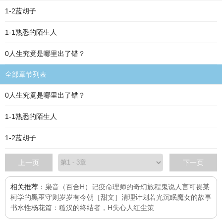
1-2蓝胡子
1-1熟悉的陌生人
0人生究竟是哪里出了错？
全部章节列表
0人生究竟是哪里出了错？
1-1熟悉的陌生人
1-2蓝胡子
上一页
下一页
相关推荐：
枭音（百合H）
记疫
命理师的奇幻旅程
鬼说人言可畏
某
柯学的黑巫守则
岁岁有今朝［甜文］
清理计划
若光沉眠
魔女的故事
书
水性杨花篇：糙汉的终结者，H
失心人
红尘策