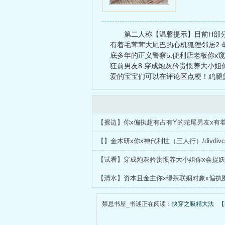
圈内明星
第二人称【温馨提示】目前H部
有着毛茸茸大尾巴的心机狐狸邻居2.
底多年的正义警察5.便利店老板你x
狂前男友8.穿成炮灰矜贵惯养大小姐
爱的宝宝们可以在评论区点梗！鸡腿
【清水】资本且金主你x绿茶联姻对象x偏执
禁忌书屋_书迷正在阅读：
快穿之吸精大法
【