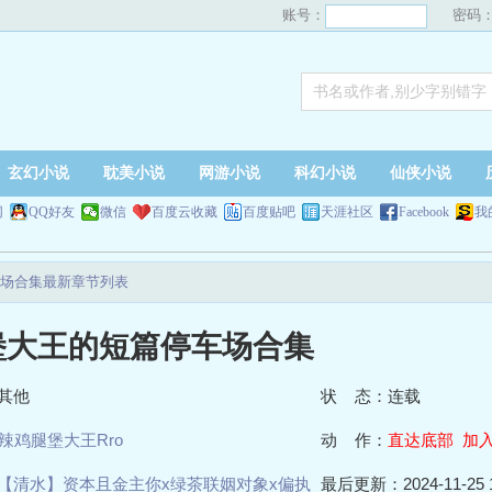
账号：
密码
玄幻小说
耽美小说
网游小说
科幻小说
仙侠小说
网
QQ好友
微信
百度云收藏
百度贴吧
天涯社区
Facebook
我
场合集最新章节列表
堡大王的短篇停车场合集
其他
状 态：连载
辣鸡腿堡大王Rro
动 作：
直达底部
加
【清水】资本且金主你x绿茶联姻对象x偏执
最后更新：2024-11-25 1