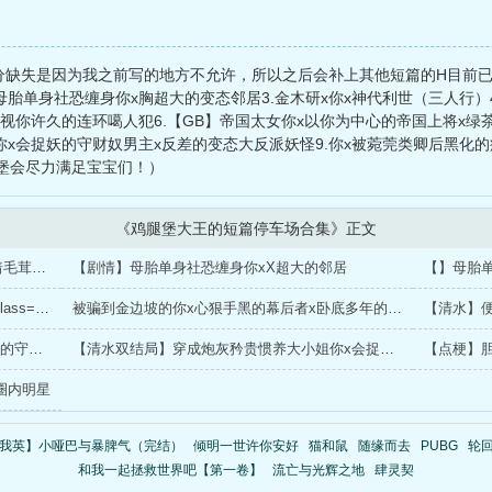
分缺失是因为我之前写的地方不允许，所以之后会补上其他短篇的H目前已完
母胎单身社恐缠身你x胸超大的变态邻居3.金木研x你x神代利世（三人行）
窥视你许久的连环噶人犯6.【GB】帝国太女你x以你为中心的帝国上将x绿
你x会捉妖的守财奴男主x反差的变态大反派妖怪9.你x被菀莞类卿后黑化
堡会尽力满足宝宝们！）
《鸡腿堡大王的短篇停车场合集》正文
【擦边】你x偏执超有占有Y的蛇尾男友x有着毛茸茸大尾巴的心机狐狸邻居/divdivclass=l_fot6840字
【剧情】母胎单身社恐缠身你xX超大的邻居
【】金木研x你x神代利世（三人行）/divdivclass=l_fot3378字
被骗到金边坡的你x心狠手黑的幕后者x卧底多年的正义警察【上】
【试看】穿成炮灰矜贵惯养大小姐你x会捉妖的守财奴男主x反差的大反派妖怪
【清水双结局】穿成炮灰矜贵惯养大小姐你x会捉妖的守财奴男主x反差的大反派妖怪/divdivclass=l_fot6393字
【点梗】
圈内明星
我英】小哑巴与暴脾气（完结）
倾明一世许你安好
猫和鼠
随缘而去
PUBG
轮
和我一起拯救世界吧【第一卷】
流亡与光辉之地
肆灵契