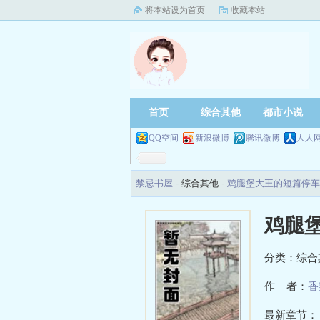
将本站设为首页
收藏本站
首页
综合其他
都市小说
QQ空间
新浪微博
腾讯微博
人人
禁忌书屋
- 综合其他 -
鸡腿堡大王的短篇停车
鸡腿
分类：综合
作 者：
香
最新章节：