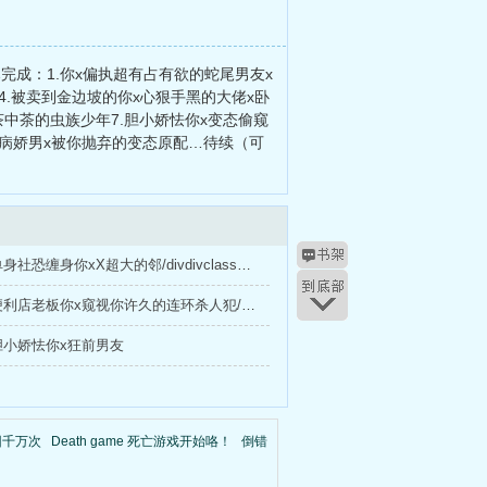
成：1.你x偏执超有占有欲的蛇尾男友x
4.被卖到金边坡的你x心狠手黑的大佬x卧
茶中茶的虫族少年7.胆小娇怯你x变态偷窥
的病娇男x被你抛弃的变态原配…待续（可
【】母胎单身社恐缠身你xX超大的邻/divdivclass=l_fot5148字
【清水】便利店老板你x窥视你许久的连环杀人犯/divdivclass=l_fot6156字
胆小娇怯你x狂前男友
回千万次
Death game 死亡游戏开始咯！
倒错