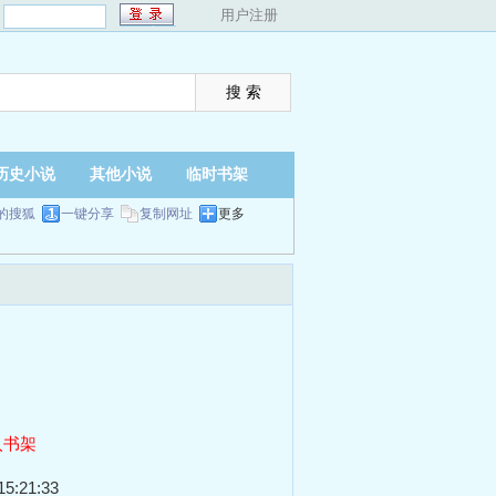
：
用户注册
历史小说
其他小说
临时书架
的搜狐
一键分享
复制网址
更多
入书架
5:21:33