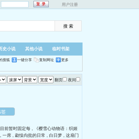
：
用户注册
历史小说
其他小说
临时书架
的搜狐
一键分享
复制网址
更多
翻页
夜间
书签
」目前暂时固定每
,
《樱雪心动物语：织姬
,
一席
,
勐懆禸批的日常
,
白日梦
,
这扇门