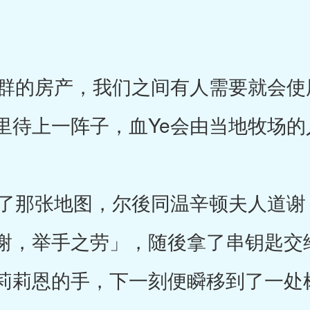
的房产，我们之间有人需要就会使
里待上一阵子，血Ye会由当地牧场的
那张地图，尔後同温辛顿夫人道谢
谢，举手之劳」，随後拿了串钥匙交
莉莉恩的手，下一刻便瞬移到了一处