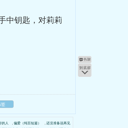
手中钥匙，对莉莉
书签
好的人
,
偏爱（纯百短篇）
,
还没准备说再见