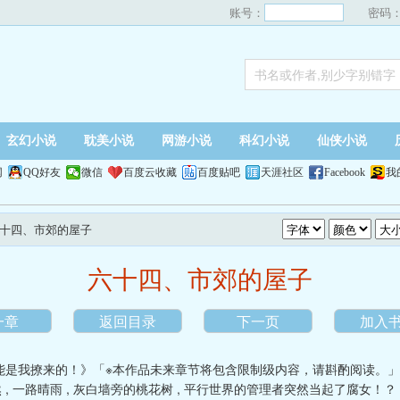
账号：
密码
玄幻小说
耽美小说
网游小说
科幻小说
仙侠小说
网
QQ好友
微信
百度云收藏
百度贴吧
天涯社区
Facebook
我
六十四、市郊的屋子
六十四、市郊的屋子
一章
返回目录
下一页
加入
能是我撩来的！》「※本作品未来章节将包含限制级内容，请斟酌阅读。
然
,
一路晴雨
,
灰白墙旁的桃花树
,
平行世界的管理者突然当起了腐女！？