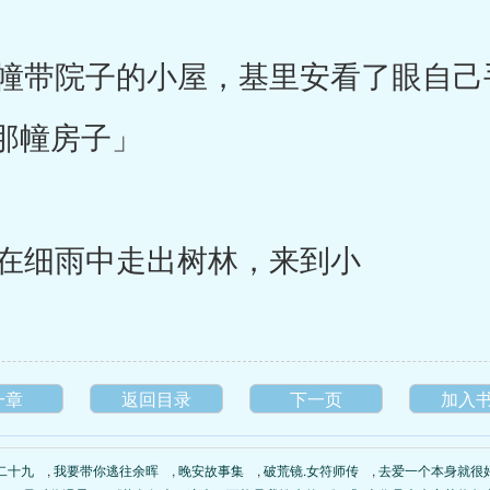
带院子的小屋，基里安看了眼自己
那幢房子」
在细雨中走出树林，来到小
一章
返回目录
下一页
加入
二十九
,
我要带你逃往余晖
,
晚安故事集
,
破荒镜.女符师传
,
去爱一个本身就很