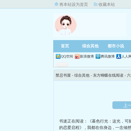
将本站设为首页
收藏本站
首页
综合其他
都市小说
QQ空间
新浪微博
腾讯微博
人人
禁忌书屋
- 综合其他 -
东方蝴蝶在线阅读
- 
上
书迷正在阅读：
《暮色行光：这光，可
的恋爱启程》
,
我都在你身边
,
一念倾