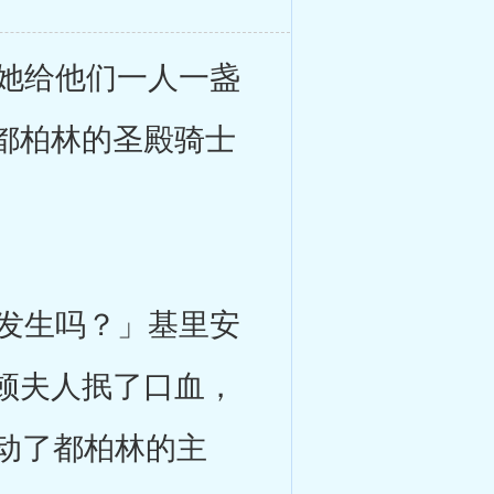
她给他们一人一盏
都柏林的圣殿骑士
发生吗？」基里安
顿夫人抿了口血，
动了都柏林的主