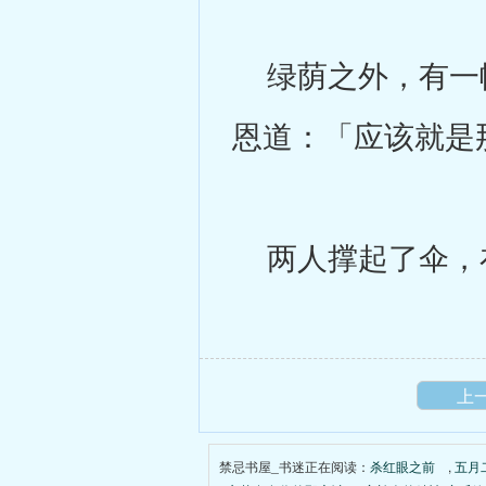
绿荫之外，有一幢
恩道：「应该就是
两人撑起了伞，
上
禁忌书屋_书迷正在阅读：
杀红眼之前
,
五月