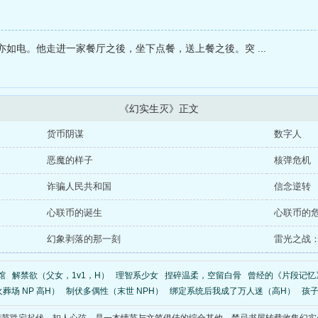
如电。他走进一家餐厅之後，坐下点餐，送上餐之後。突 ...
《幻实生灭》正文
货币阴谋
数字人
恶魔的样子
核弹危机
诈骗人民共和国
信念逆转
心联币的诞生
心联币的
幻象剥落的那一刻
雷光之战
馆
解禁欲（父女，1v1，H）
理智系少女
捏碎温柔，空留白骨
曾经的《片段记忆
葬场 NP 高H）
制伏多偶性（末世 NPH）
绑定系统后我成了万人迷（高H）
孩