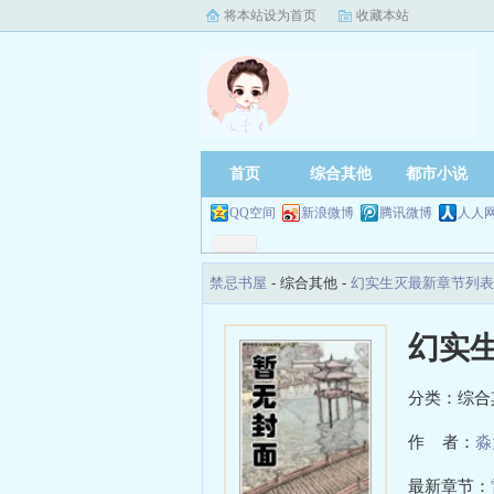
将本站设为首页
收藏本站
首页
综合其他
都市小说
QQ空间
新浪微博
腾讯微博
人人
禁忌书屋
- 综合其他 -
幻实生灭最新章节列表
幻实
分类：综合
作 者：
淼
最新章节：