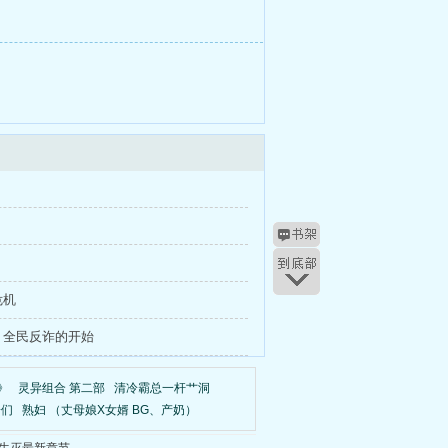
危机
：全民反诈的开始
》
灵异组合 第二部
清冷霸总一杆艹洞
子们
熟妇 （丈母娘X女婿 BG、产奶）