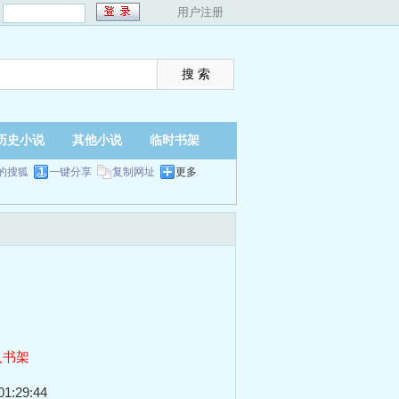
：
用户注册
历史小说
其他小说
临时书架
的搜狐
一键分享
复制网址
更多
入书架
1:29:44