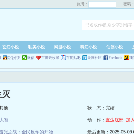
账号：
密码
玄幻小说
耽美小说
网游小说
科幻小说
仙侠小说
网
QQ好友
微信
百度云收藏
百度贴吧
天涯社区
Facebook
我
生灭
其他
状 态：完结
大智
动 作：
直达底部
加
雷光之战：全民反诈的开始
最后更新：2025-05-09 0