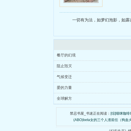
一切有为法，如梦幻泡影，如露亦
餐厅的幻境
阻止毁灭
气候变迁
爱的力量
全球解方
禁忌书屋_书迷正在阅读：
[综]喵咪咖啡
(ABO)beta女的三个人渣前任（狗血火