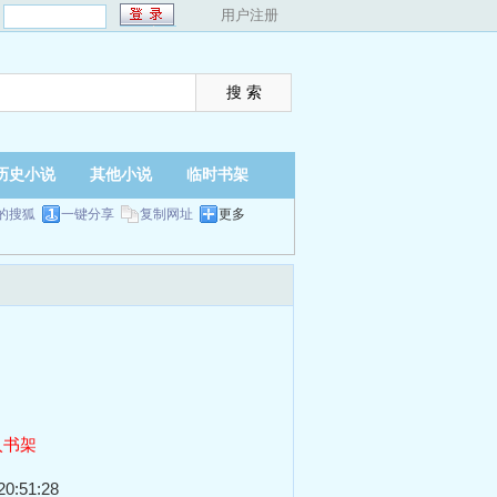
：
用户注册
历史小说
其他小说
临时书架
的搜狐
一键分享
复制网址
更多
入书架
0:51:28