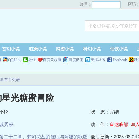
账号：
密码
玄幻小说
耽美小说
网游小说
科幻小说
仙侠小说
网
QQ好友
微信
百度云收藏
百度贴吧
天涯社区
Facebook
我
新章节列表
的星光糖蜜冒险
小说
状 态：完结
诚秀极
动 作：
直达底部
加
第二十二章、梦幻花丛的催眠与阿嬷的歌谣
最后更新：2025-06-04 2