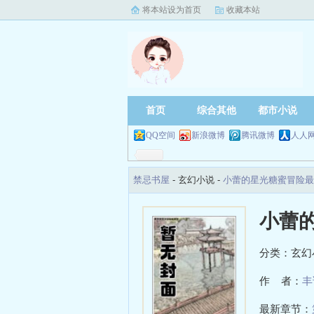
将本站设为首页
收藏本站
首页
综合其他
都市小说
QQ空间
新浪微博
腾讯微博
人人
禁忌书屋
- 玄幻小说 -
小蕾的星光糖蜜冒险最
小蕾
分类：玄幻
作 者：
丰
最新章节：