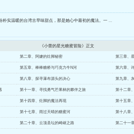
朴实温暖的台湾古早味甜点，那是她心中最初的魔法。一 ...
《小蕾的星光糖蜜冒险》正文
第二章、阿嬷的灶脚秘密
第三章、
第五章、棒棒糖桥与巧克力牛N河
第六章、
第八章、探寻瀑布源头的决心
第九章、
感
第十一章、寻找勇气芒果林的夥伴之旅
第十二章
第十四章、灶脚的魔法再现
第十五章
第十七章、雨过天晴的糖蜜河
第十八章
第二十章、云顶圣坛的崎岖之路
第二十一