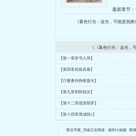
最新章节：
连载至第十
《暮色行光：这光，可能是我撩来的
新！）
《《暮色行光：这光，
【第一章穿书入局】
【第四章前路风暴】
【疗癒番外静夜微光】
【第九章初阵锐光】
【第十二章团宠萌芽】
【第十四章黑域惊c】
禁忌书屋_书迷正在阅读：
捡到小姑娘
暗