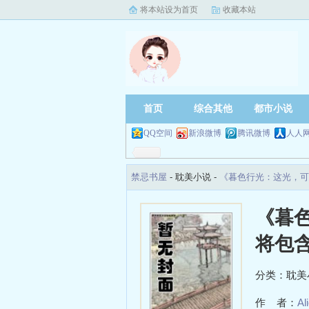
将本站设为首页
收藏本站
首页
综合其他
都市小说
QQ空间
新浪微博
腾讯微博
人人
禁忌书屋
- 耽美小说 -
《暮色行光：这光，可
《暮
将包
分类：耽美
作 者：
Al