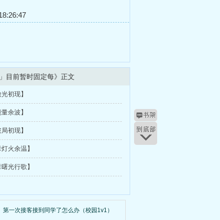
8:26:47
」目前暂时固定每》正文
微光初现】
能量余波】
破局初现】
章灯火余温】
章曙光行歌】
第一次接客接到同学了怎么办（校园1v1）