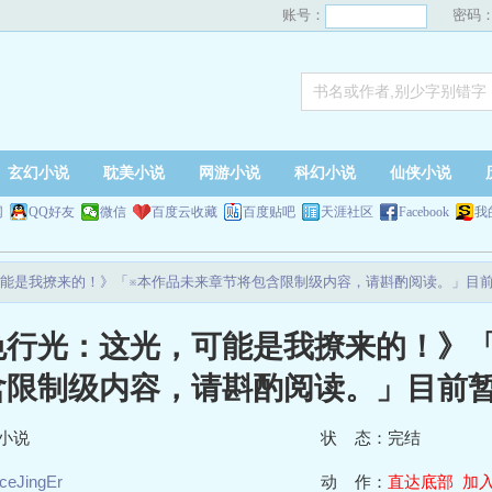
账号：
密码
玄幻小说
耽美小说
网游小说
科幻小说
仙侠小说
网
QQ好友
微信
百度云收藏
百度贴吧
天涯社区
Facebook
我
能是我撩来的！》「※本作品未来章节将包含限制级内容，请斟酌阅读。」目
色行光：这光，可能是我撩来的！》
含限制级内容，请斟酌阅读。」目前
小说
状 态：完结
iceJingEr
动 作：
直达底部
加