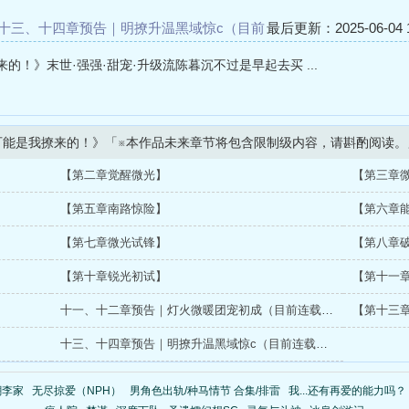
十三、十四章预告｜明撩升温黑域惊c（目前
最后更新：2025-06-04 1
二章，#十三、十四章将於明天早上8点更
！》末世·强强·甜宠·升级流陈暮沉不过是早起去买 ...
可能是我撩来的！》「※本作品未来章节将包含限制级内容，请斟酌阅读。
【第二章觉醒微光】
【第三章
【第五章南路惊险】
【第六章
【第七章微光试锋】
【第八章
【第十章锐光初试】
【第十一
十一、十二章预告｜灯火微暖团宠初成（目前连载至第十章，#十一、十二章将於下周二早上8点更新！）
【第十三
十三、十四章预告｜明撩升温黑域惊c（目前连载至第十二章，#十三、十四章将於明天早上8点更新！）
潮李家
无尽掠爱（NPH）
男角色出轨/种马情节 合集/排雷
我...还有再爱的能力吗？