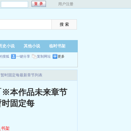
：
用户注册
历史小说
其他小说
临时书架
的搜狐
一键分享
复制网址
更多
前暂时固定每最新章节列表
「※本作品未来章节
暂时固定每
入书架