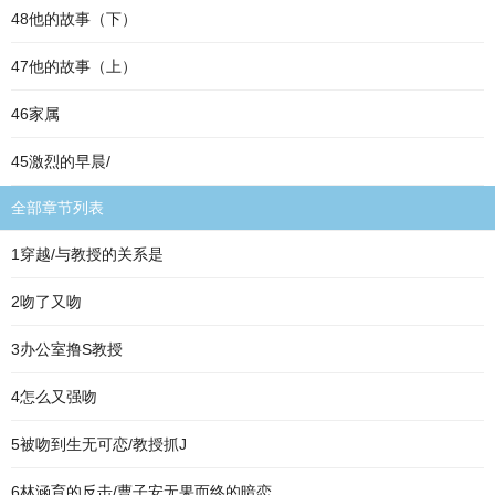
48他的故事（下）
47他的故事（上）
46家属
45激烈的早晨/
全部章节列表
1穿越/与教授的关系是
2吻了又吻
3办公室撸S教授
4怎么又强吻
5被吻到生无可恋/教授抓J
6林涵育的反击/曹子安无果而终的暗恋