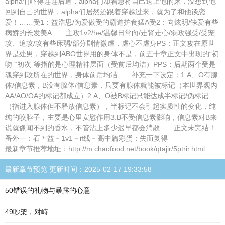
alpha们吓得连连后退，alpha们却着急将自己送上他的床，没想到他
回到自己的世界，alpha们居然还跟着穿越过来，就为了和他谈恋
爱！……受1：益浩思/为爱做受的霸道护食猛A受2：向炫明/缺爱有些
病娇的长发美A……主攻1v2/he/温馨日常向/走肾走心/弱攻强受/受宠
攻、追攻/攻有些床弱/部分剧情微虐，虐心不虐身PS：正文攻在原世
界是处男，穿越到ABO世界用的身体不是，前五十章正文中出现的“初
吻”“初次”等指的是心理精神层面（受前后均洁）PPS：后期两个受是
魂穿到攻所在的世界，身体前后均洁……补充一下设定：1.A、O有腺
体/信息素，B没有腺体/信息素，只要有腺体就能被标记（本世界观内
AA/AO/OA的标记都成立）2.A、O被B标记只能达成半标记/伪标记
（指进入腺体但不释放信息素），半标记不会引起实质性的变化，纯
纯的咬脖子，主要是心里安慰作用3.B不受信息素影响，信息素对B来
说就像闻不到的香水，不管沾上多少迟早都会消散……正文未完结！
番外一：石＊益－1v1－if线－高中篇彩蛋：失而复得
最新章节推荐地址：http://m.chaofood.net/book/qtajir/5ptrir.html
最新章节预览 更新时间：2025-02-17 19:33:58
50错误的礼物与暴露的心意
49吵架，对峙