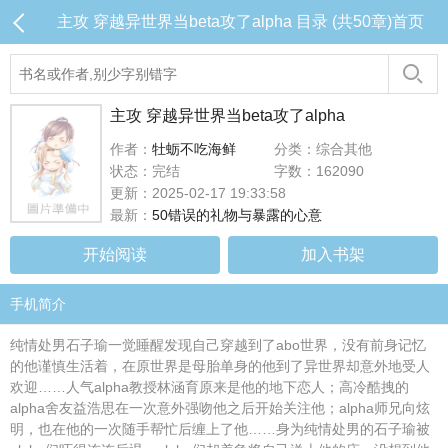
主攻 穿越异世界当beta攻了alpha 目录 (共50章)
首页
主攻 穿越异世界当beta攻了alpha
作者：
牡蛎不吃海鲜
分类：综合其他
状态：完结
字数：162090
更新：2025-02-17 19:33:58
最新：
50错误的礼物与暴露的心意
开始阅读
加入书架
手机简介
纯情处男石子瑜一觉睡醒发现自己穿越到了abo世界，没有前身记忆
的他谨慎生活着，在原世界是母胎单身的他到了异世界却意外地受人
欢迎……人气alpha教授林涵育原来是他的地下恋人；高冷酷拽的
alpha舍友益浩思在一次意外强吻他之后开始关注他；alpha师兄向炫
明，也在他的一次随手帮忙后缠上了他……身为纯情处男的石子瑜被