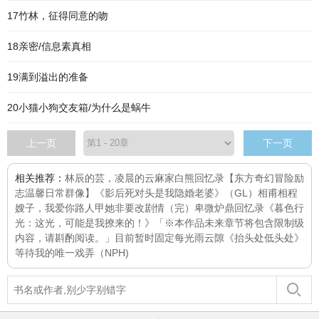
17竹林，征得同意的吻
18亲密/信息素真相
19满到溢出的准备
20小猫小狗交友箱/为什么是蜗牛
上一页
下一页
相关推荐：
林辰的芸，凌晨的云
麻家白熊回忆录【东方奇幻冒险励
志温馨日常群像】
《影后死对头是我隐婚老婆》（GL）
相甫相程
嫂子，我爱你
路人甲她非要改剧情（完）
卑微炉鼎回忆录
《暮色行
光：这光，可能是我撩来的！》「※本作品未来章节将包含限制级
内容，请斟酌阅读。」目前暂时固定每
光雨云隙
《抬头处低头处》
等待我的唯一
戏弄（NPH)