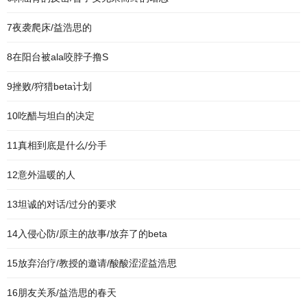
7夜袭爬床/益浩思的
8在阳台被ala咬脖子撸S
9挫败/狩猎beta计划
10吃醋与坦白的决定
11真相到底是什么/分手
12意外温暖的人
13坦诚的对话/过分的要求
14入侵心防/原主的故事/放弃了的beta
15放弃治疗/教授的邀请/酸酸涩涩益浩思
16朋友关系/益浩思的春天