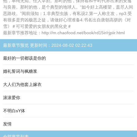
他，单纯无知、任人宰割。那时的他，保持着和平时代养出来的安逸
与良善。那时的他，是个典型的地球人。“如今好上高楼望，盖尽人间
恶路歧。”阅前须知：1.非典型虫族，有私设2.第一人称主攻，np3.受
有很多是穷凶极恶之徒，请做好心理准备4.书名出自唐朝高骈的《对
雪》＃可可爱爱的女朋友的黑化史＃
最新章节推荐地址：http://m.chaofood.net/book/rd15ir/rjpiir.html
最新章节预览 更新时间：2024-08-02 02:22:43
最好的一切都该是你的
婚礼誓词与枫糖浆
大人们为他套上嫁衣
滚滚爱你
不明白sY体
发情
全部章节列表