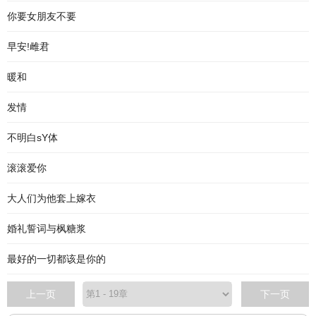
你要女朋友不要
早安!雌君
暖和
发情
不明白sY体
滚滚爱你
大人们为他套上嫁衣
婚礼誓词与枫糖浆
最好的一切都该是你的
上一页
下一页