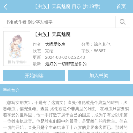
【虫族】天真魅魔 目录 (共19章)
首页
【虫族】天真魅魔
作者：
大喵爱吃鱼
分类：综合其他
状态：完结
字数：86887
更新：2024-08-02 02:22:43
最新：
最好的一切都该是你的
开始阅读
加入书架
手机简介
（想写女朋友1，于是有了这篇文）查曼·洛伦兹是个典型的雄虫：厌
恶雌虫，偏宠亚雌。查曼·洛伦兹是个非典型的雄虫：在雄虫只需要躺
着享受的世界里，他一手打造了属于自己的国度，成为了有史以来第
一位雄虫执政官。他是雌虫们眼中的暴君，是亚雌们的救世主。但在
一切的开始，查曼只是个生命结束于十八岁的异界来客而已。那时的