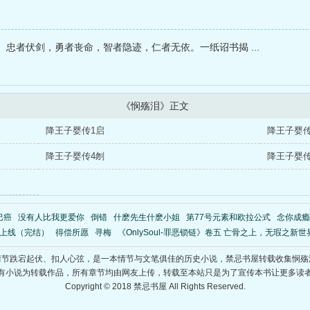
忠者伏剑，勇者丧命，智者隐迹，仁者无依。一纸诏书揭 ...
《悯殇泪》正文
降王子婴传1启
降王子婴传
降王子婴传4刎
降王子婴传
巴癌
没有人比我更爱你
倒错
什麽先生什麽小姐
第77号元素和欧拉公式
念你成瘾 (
上线（完结）
得偿所愿
寻梅
《OnlySoul-罪恶锁链》卷五 亡骨之上，无瑕之新世界-下（
情节跌宕起伏、扣人心弦，是一本情节与文笔俱佳的历史小说，禁忌书屋转载收集悯殇
有小说为转载作品，所有章节均由网友上传，转载至本站只是为了宣传本书让更多读
Copyright © 2018 禁忌书屋 All Rights Reserved.