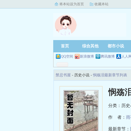
将本站设为首页
收藏本站
首页
综合其他
都市小说
QQ空间
新浪微博
腾讯微博
人人
禁忌书屋
- 历史小说 -
悯殇泪最新章节列表
悯殇
分类：历史
作 者：
雨
最新章节：