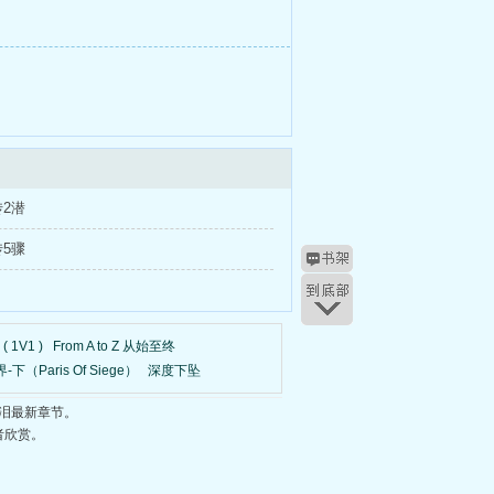
2潜
5骤
 1V1 )
From A to Z 从始至终
Paris Of Siege）
深度下坠
泪最新章节。
者欣赏。