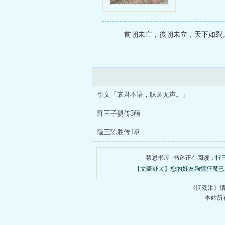
前朝未亡，後朝未立，天下如裂。
引文「哀君不语，叹卿无声。」
降王子婴传3萌
隐王陈胜传1承
禁忌书屋_书迷正在阅读：
拧
【文豪野犬】您的好友殉情狂魔已
《悯殇泪》
本站所