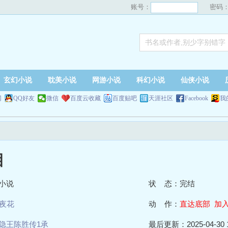
账号：
密码
玄幻小说
耽美小说
网游小说
科幻小说
仙侠小说
网
QQ好友
微信
百度云收藏
百度贴吧
天涯社区
Facebook
我
泪
小说
状 态：完结
夜花
动 作：
直达底部
加
隐王陈胜传1承
最后更新：2025-04-30 1