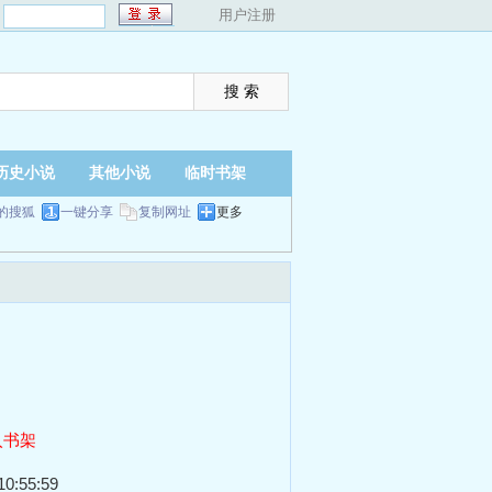
：
用户注册
历史小说
其他小说
临时书架
的搜狐
一键分享
复制网址
更多
入书架
0:55:59