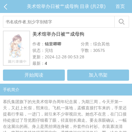
美术馆举办日被艹成母狗 目录 (共2章)
首页
美术馆举办日被艹成母狗
作者：
锦里唧唧
分类：综合其他
状态：完结
字数：30575
更新：2024-12-28 00:53:28
最新：
4
开始阅读
加入书架
手机简介
慕氏集团旗下的光美术馆举办周年纪念展，为期三周，今天开第一
天，又赶上长假，熙来往。飞机一落地，孟蝶直接打车来的，手里还
提着行李箱，一进门，就引来不少审视目光。她也不在意，在门口接
待处接过了导览图仔细看了眼，径直朝长廊走。要去亲眼确认，一幅
在这展出的画。身上是黑丝绸连身裙，外套件白衬衫。衣装寡淡清