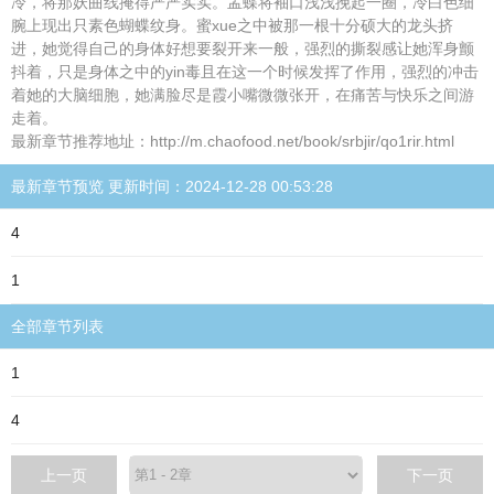
冷，将那妖曲线掩得严严实实。孟蝶将袖口浅浅挽起一圈，冷白色细
腕上现出只素色蝴蝶纹身。蜜xue之中被那一根十分硕大的龙头挤
进，她觉得自己的身体好想要裂开来一般，强烈的撕裂感让她浑身颤
抖着，只是身体之中的yin毒且在这一个时候发挥了作用，强烈的冲击
着她的大脑细胞，她满脸尽是霞小嘴微微张开，在痛苦与快乐之间游
走着。
最新章节推荐地址：http://m.chaofood.net/book/srbjir/qo1rir.html
最新章节预览 更新时间：2024-12-28 00:53:28
4
1
全部章节列表
1
4
上一页
下一页