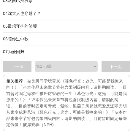
03从自己找线索
04沈大人也穿越了？
05最想守护的笑颜
06陪你过中秋
07为爱回归
上一页
下一页
相关推荐：
被臭脚同学玩弄J8
《暮色行光：这光，可能是我撩来
的！》「※本作品未来章节将包含限制级内容，请斟酌阅读。」目
前暂时固定每
双性被严厉管教的一生
《暮色行光：这光，可能是我
撩来的！》「※本作品未来章节将包含限制级内容，请斟酌阅
读。」目前暂时固定每
青蛾．紫蛇．银燕子
风起就恋爱
反派即光明
从家变成避风港
《暮色行光：这光，可能是我撩来的！》「※本作
品未来章节将包含限制级内容，请斟酌阅读。」目前暂时固定每
绑
定偶像！
彼岸
戏弄（NPH)