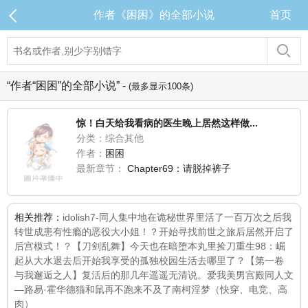
作者《困困》的全部小说
首页
“作者“困困”的全部小说” -
(最多显示100条)
惊！白天给我看病的医生晚上居然这样做...
分类：综合其他
作者：
困困
最新章节：
Chapter69：请脱掉裤子
相关推荐：
idolish7-同人集中地
在诡秘世界里活了一百万次之后我
转世成患有性瘾的恶役大小姐！？开始寻找前世之旅后居然开启了
后宫模式！？
【刀剑乱舞】今天也在暗堕本丸里捡刀
重生98：崛
起从大水退去后开始
我享受的孤独校园生活去哪里了？【第一卷
与我邂逅之人】
复活后的那几年
遥遥无清
说。爱我
美男宫殿同人文
—路易·霍华德
猫和鼠
再不跑来不及了
南柯淫梦（快穿、电竞、高
肉）