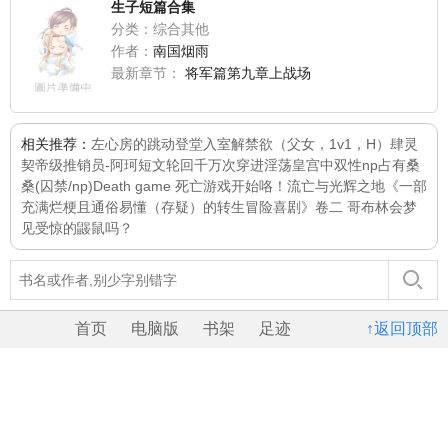
生子短篇合集
分类：综合其他
作者：
南国烟雨
最新章节：
将军篇第九章上战场
相关推荐：
左心房的跳动
登堂入室
解禁欲（父女，1v1，H）
肆灵
契
帝级推销员-阿珂
短文
轮回千万次
穿进淫荡皇宫中双性np
占有桑
桑(囚禁/np)
Death game 死亡游戏开始咯！
流亡与光辉之地
《一部
充满烂梗且通俗易懂（存疑）的转生冒险喜剧》卷二 哥布林会梦
见受惊的鼹鼠吗？
首页
电脑版
书架
足迹
↑返回顶部