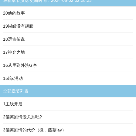
最新章节预览 更新时间：2024-08-02 02:28:23
20他的故事
19蝴蝶没有翅膀
18远古传说
17神弃之地
16从里到外洗G净
15暗c涌动
全部章节列表
1主线开启
2偏离剧情没关系吧?
3偏离剧情的代价（微，藤蔓lay）