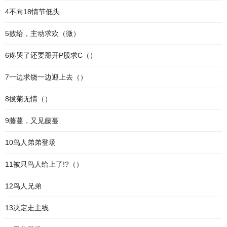
4不向18情节低头
5败给，主动求欢（微）
6疼哭了还要掰开P股求C（）
7一边求饶一边迎上去（）
8拔菊无情（）
9藤蔓，又见藤蔓
10鸟人弟弟登场
11被只鸟人给上了!?（）
12鸟人兄弟
13决定走主线