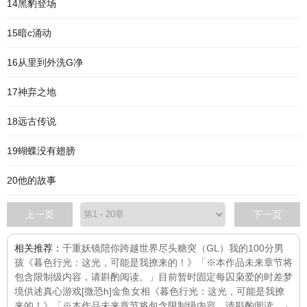
14黑豹登场
15暗c涌动
16从里到外洗G净
17神弃之地
18远古传说
19蝴蝶没有翅膀
20他的故事
上一页
下一页
相关推荐：
千重妖镜
陪你跨越世界尽头
糖突（GL）
我的100分男
孩
《暮色行光：这光，可能是我撩来的！》「※本作品未来章节将
包含限制级内容，请斟酌阅读。」目前暂时固定每
囚枭
爱的时差
梦
境供述
真心游戏[微恐h]
金鱼
女相
《暮色行光：这光，可能是我撩
来的！》「※本作品未来章节将包含限制级内容，请斟酌阅读。」