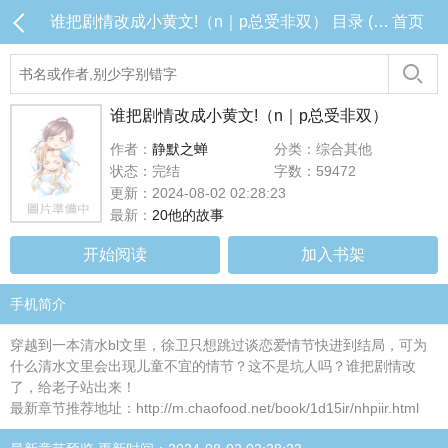
谁把剧情改成小黄文!（n｜p总受非双） 目录 (共20章)
首页
谁把剧情改成小黄文!（n｜p总受非双）
作者：
静默之蝉
分类：综合其他
状态：完结
字数：59472
更新：2024-08-02 02:28:23
最新：
20他的故事
开始阅读
加入书架
手机简介
穿越到一本清水bl文里，徐卫只想跳过谈恋爱情节快进到结局，可为
什么清水文里会出现儿童不宜的情节？这不是坑人吗？谁把剧情改
了，给老子站出来！
最新章节推荐地址：http://m.chaofood.net/book/1d15ir/nhpiir.html