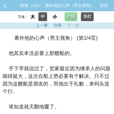
暗潮（1v1）_番外他的心声（男主视角）
首页
大
中
小
护眼
关灯
字体：
上一章
目录
下一页
番外他的心声（男主视角） (第1/4页)
他其实本没必要上那艘船的。
手下早就说过了，贺家最近因为继承人的问题
闹得挺大，这次在船上势必要有个解决。只不过
因为这艘船是朋友的，而他出于礼貌，来码头送
个行。
谁知道就天翻地覆了。