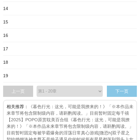
14
15
16
17
18
19
上一页
下一页
相关推荐：
《暮色行光：这光，可能是我撩来的！》「※本作品未
来章节将包含限制级内容，请斟酌阅读。」目前暂时固定每
千禧
【2025】POPO原赏耽美百合组
《暮色行光：这光，可能是我撩
来的！》「※本作品未来章节将包含限制级内容，请斟酌阅读。」
目前暂时固定每
被学霸爆肏的淫荡日常
真心游戏[微恐h]
双子星之
契约婚姻
洛神
本尊不是娘子
遇见你的时候所有星星都落到我头上
女