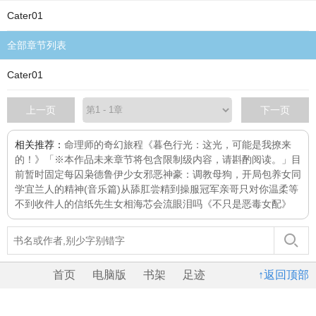
Cater01
全部章节列表
Cater01
上一页
下一页
相关推荐：
命理师的奇幻旅程
《暮色行光：这光，可能是我撩来
的！》「※本作品未来章节将包含限制级内容，请斟酌阅读。」目
前暂时固定每
囚枭
德鲁伊少女
邪恶神豪：调教母狗，开局包养女同
学
宜兰人的精神(音乐篇)
从舔肛尝精到操服冠军亲哥
只对你温柔
等
不到收件人的信纸先生
女相
海芯会流眼泪吗
《不只是恶毒女配》
首页
电脑版
书架
足迹
↑返回顶部