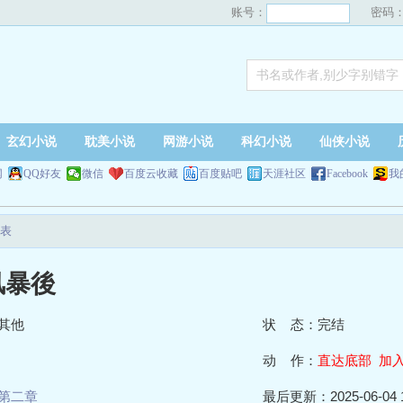
账号：
密码
玄幻小说
耽美小说
网游小说
科幻小说
仙侠小说
网
QQ好友
微信
百度云收藏
百度贴吧
天涯社区
Facebook
我
表
风暴後
其他
状 态：完结
动 作：
直达底部
加
第二章
最后更新：2025-06-04 1