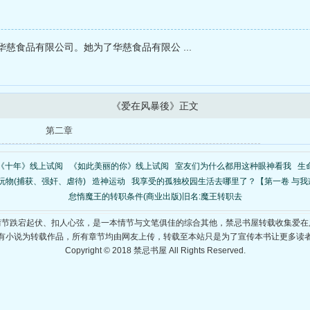
慈食品有限公司。她为了华慈食品有限公 ...
《爱在风暴後》正文
第二章
《十年》线上试阅
《如此美丽的你》线上试阅
室友们为什么都用这种眼神看我
生
玩物(捕获、强奸、虐待)
造神运动
我享受的孤独校园生活去哪里了？【第一卷 与我
怠惰魔王的转职条件(商业出版)旧名:魔王转职去
情节跌宕起伏、扣人心弦，是一本情节与文笔俱佳的综合其他，禁忌书屋转载收集爱在
有小说为转载作品，所有章节均由网友上传，转载至本站只是为了宣传本书让更多读
Copyright © 2018 禁忌书屋 All Rights Reserved.