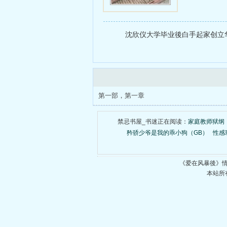
沈欣仪大学毕业後白手起家创立华
第一部，第一章
禁忌书屋_书迷正在阅读：
家庭教师狱纲
矜骄少爷是我的乖小狗（GB）
性感
《爱在风暴後》
本站所