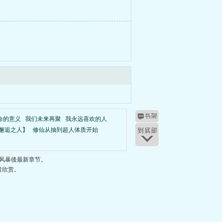
命的意义
我们未来再聚
我永远喜欢的人
邂逅之人】
修仙从抽到超人体质开始
风暴後最新章节。
者欣赏。