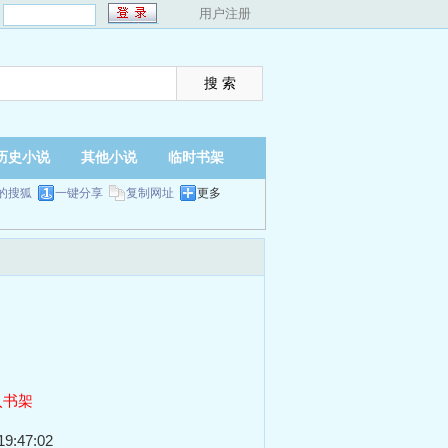
：
用户注册
历史小说
其他小说
临时书架
的搜狐
一键分享
复制网址
更多
入书架
9:47:02