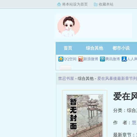
将本站设为首页
收藏本站
首页
综合其他
都市小说
QQ空间
新浪微博
腾讯微博
人人
禁忌书屋
- 综合其他 -
爱在风暴後最新章节列
爱在
分类：综合
作 者：
慧
最新章节：