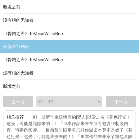
断境之前
没有根的无知者
《骨内之声》TeVoiceWititeBoe
全部章节列表
《骨内之声》TeVoiceWititeBoe
没有根的无知者
断境之前
上一页
下一页
相关推荐：
一剑一世情
千重妖镜
雪豹
[猎人]以爱之名
《暮色行光：
这光，可能是我撩来的！》「※本作品未来章节将包含限制级内
容，请斟酌阅读。」目前暂时固定每
只对你温柔
本尊不是娘子
《暮
色行光：这光，可能是我撩来的！》「※本作品未来章节将包含限