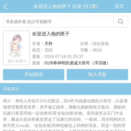
欢迎进入祂的匣子 目录 (共1章)
首页
欢迎进入祂的匣子
作者：
夭羚
分类：综合其他
状态：完结
字数：3616
更新：2024-07-16 01:25:37
最新：
01侍奉神明的虔诚大祭司（浑话微）
开始阅读
加入书架
手机简介
简介：单性人外切片1V1无限流，高H作为祂最信赖的大祭司，白妄替
祂管理着匣里世界，亲手修正副本，调教玩家献祭给主取乐。愚昧的
玩家们甚至同他一起信奉所谓‘全知全能’的祂。直到裴笠从石门中走
来，赌走白妄的初夜也带走了玩家们的信仰。一夜间，清冷纯粹的大
祭司堕入rou欲。‘全知全能’的神也被冠上邪神的骂名。而这一切的罪