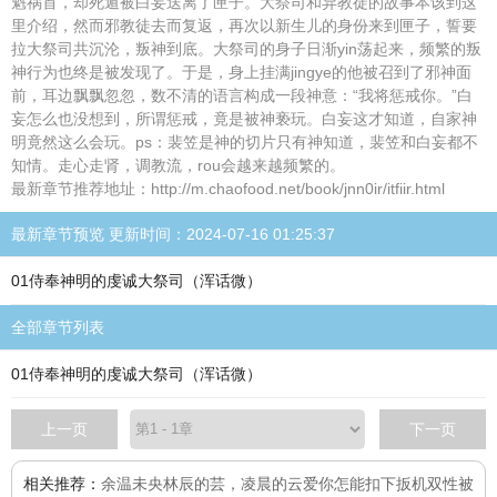
魁祸首，却死遁被白妄送离了匣子。大祭司和异教徒的故事本该到这
里介绍，然而邪教徒去而复返，再次以新生儿的身份来到匣子，誓要
拉大祭司共沉沦，叛神到底。大祭司的身子日渐yin荡起来，频繁的叛
神行为也终是被发现了。于是，身上挂满jingye的他被召到了邪神面
前，耳边飘飘忽忽，数不清的语言构成一段神意：“我将惩戒你。”白
妄怎么也没想到，所谓惩戒，竟是被神亵玩。白妄这才知道，自家神
明竟然这么会玩。ps：裴笠是神的切片只有神知道，裴笠和白妄都不
知情。走心走肾，调教流，rou会越来越频繁的。
最新章节推荐地址：http://m.chaofood.net/book/jnn0ir/itfiir.html
最新章节预览 更新时间：2024-07-16 01:25:37
01侍奉神明的虔诚大祭司（浑话微）
全部章节列表
01侍奉神明的虔诚大祭司（浑话微）
上一页
下一页
相关推荐：
余温未央
林辰的芸，凌晨的云
爱你怎能扣下扳机
双性被