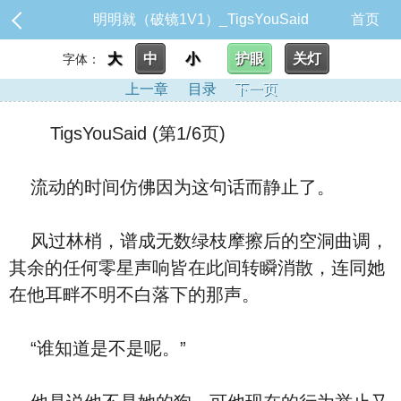
明明就（破镜1V1）_TigsYouSaid
首页
大
中
小
护眼
关灯
字体：
上一章
目录
下一页
TigsYouSaid (第1/6页)
流动的时间仿佛因为这句话而静止了。
风过林梢，谱成无数绿枝摩擦后的空洞曲调，
其余的任何零星声响皆在此间转瞬消散，连同她
在他耳畔不明不白落下的那声。
“谁知道是不是呢。”