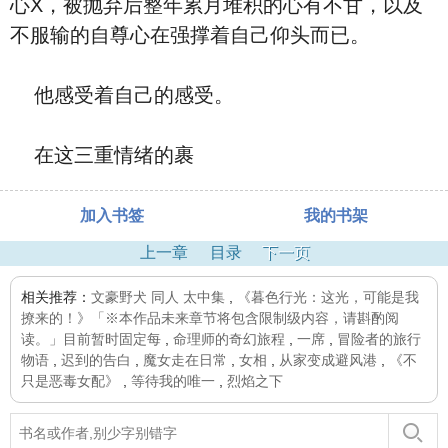
心X，被抛弃后整年累月堆积的心有不甘，以及
不服输的自尊心在强撑着自己仰头而已。
他感受着自己的感受。
在这三重情绪的裹
加入书签
我的书架
上一章
目录
下一页
相关推荐：
文豪野犬 同人 太中集
,
《暮色行光：这光，可能是我
撩来的！》「※本作品未来章节将包含限制级内容，请斟酌阅
读。」目前暂时固定每
,
命理师的奇幻旅程
,
一席
,
冒险者的旅行
物语
,
迟到的告白
,
魔女走在日常
,
女相
,
从家变成避风港
,
《不
只是恶毒女配》
,
等待我的唯一
,
烈焰之下